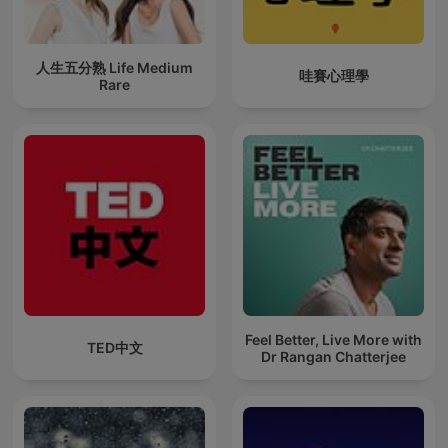
人生五分熟 Life Medium
哇賽心理學
Rare
Feel Better, Live More with
TED中文
Dr Rangan Chatterjee