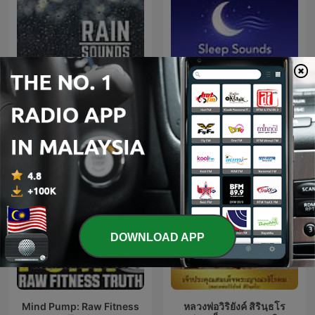
Sleep Sounds, ASMR
Rain Sounds
Sleep Sounds, White
Noise Sleep, Deep Sleep
Sounds, Relaxing Sleep
Sounds
DOWNLOAD APP
Mind Pump: Raw Fitness
หลวงพ่อวิริยังค์ สิรินฺธโร