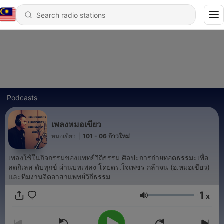
Podcasts
เพลงหมอเขียว
หมอเขียว
|
101 - 06 ก้าวใหม่
เพลงใช้ในกิจกรรมของแพทย์วิถีธรรม ศิลปะการถ่ายทอดธรรมะเพื่อ
ลดกิเลส ดับทุกข์ ผ่านบทเพลง โดยดร.ใจเพชร กล้าจน (อ.หมอเขียว)
และทีมงานจิตอาสาแพทย์วิถีธรรม
1
x
Volume