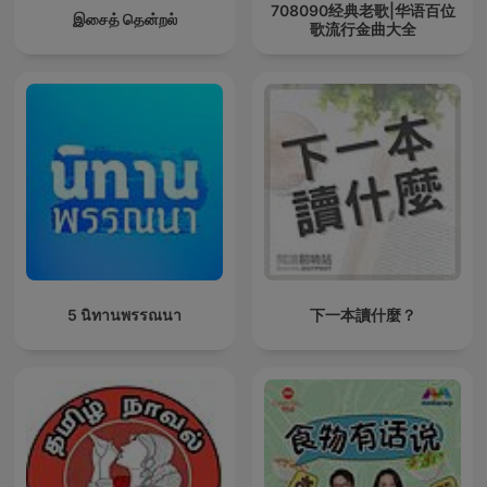
708090经典老歌|华语百位
இசைத் தென்றல்
歌流行金曲大全
5 นิทานพรรณนา
下一本讀什麼？