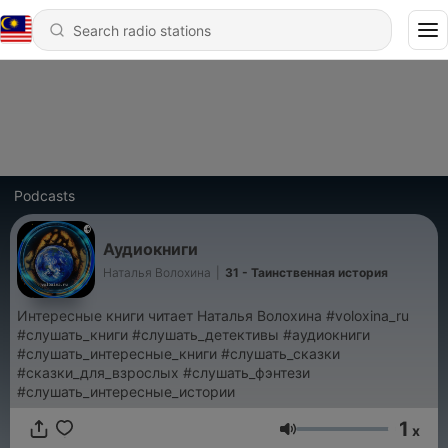
Podcasts
Аудиокниги
Наталья Волохина
|
31 - Таинственная история
Интересные книги читает Наталья Волохина #voloxina_ru
#слушать_книги #слушать_детективы #аудиокниги
#слушать_интересные_книги #слушать_сказки
#сказки_для_взрослых #слушать_фэнтези
#слушать_интересные_истории
1
x
Volume