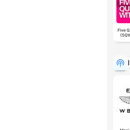
Five Q
(5QW