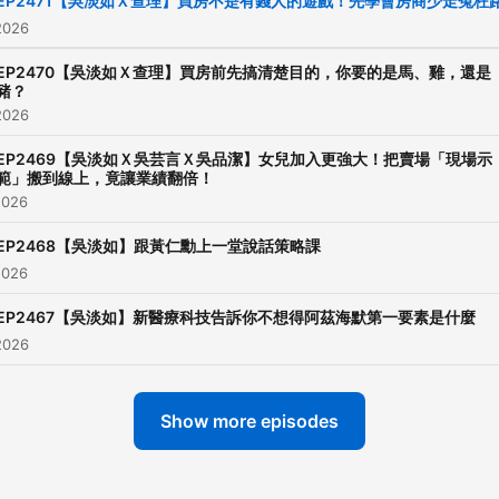
EP2471【吳淡如Ｘ查理】買房不是有錢人的遊戲！先學會房商少走冤枉
2026
EP2470【吳淡如Ｘ查理】買房前先搞清楚目的，你要的是馬、雞，還是
豬？
2026
EP2469【吳淡如Ｘ吳芸言Ｘ吳品潔】女兒加入更強大！把賣場「現場示
範」搬到線上，竟讓業績翻倍！
2026
EP2468【吳淡如】跟黃仁勳上一堂說話策略課
2026
EP2467【吳淡如】新醫療科技告訴你不想得阿茲海默第一要素是什麼
2026
Show more episodes