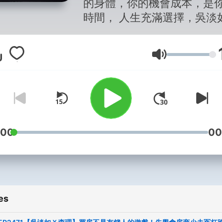
的身體，你的機會成本，是
時間， 人生充滿選擇，吳淡
用商學院， 希望你做出最適
擇，而不是完美選擇。 合作邀
Volume
約：etjoey@yahoo.com.tw 或
line：http://nav.cx/1INTyyx
2026吳淡如打算當網紅囉☺
做YouTube，洽談請聯絡：
david@blueberrys.tw --
Hosting provided by
Soun
:00
00
es