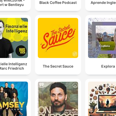
ej Wieczorek -
Black Coffee Podcast
Aprende Ingle
rt w Bentleyu
ielle Intelligenz
The Secret Sauce
Explora
Marc Friedrich