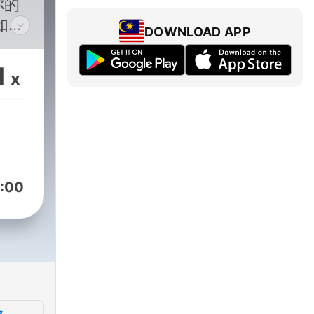
你的
如實
DOWNLOAD APP
選
1
x
️開始
dOn
:00