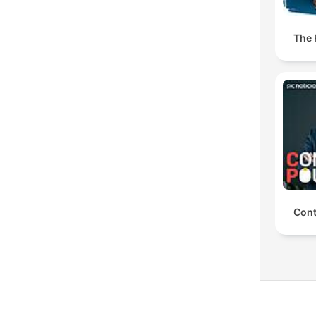
The
Con