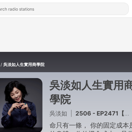
吳淡如人生實用商學院
吳淡如人生實用
學院
吳淡如
|
2506 - EP2471【吳淡如Ｘ查理】買房不是有錢人的遊戲！先學會房商少走冤枉路
命只有一條， 你的固定成本