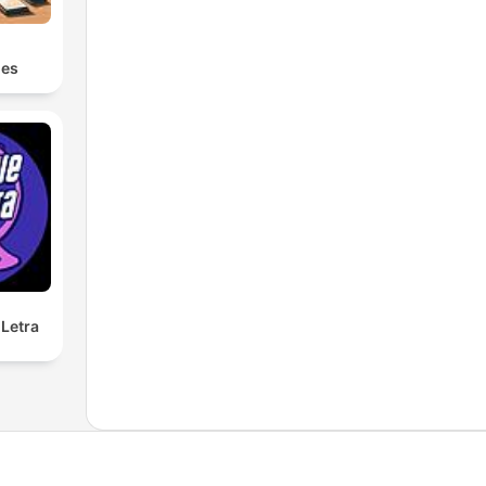
s
les
Letra