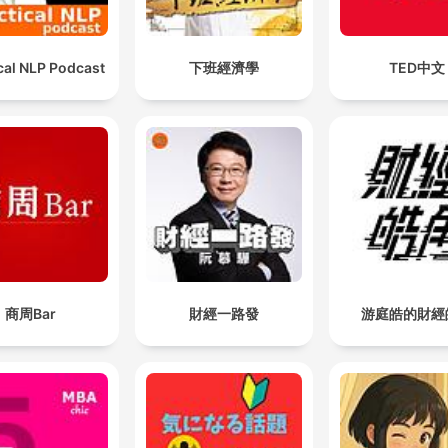
cal NLP Podcast
下班經濟學
TED中文
商周Bar
財經一路發
游庭皓的財經