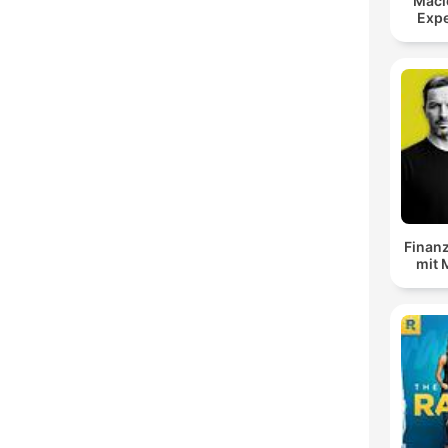
Maci
Expe
Finanz
mit 