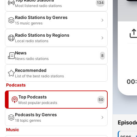
134
Most listened radio stations
Radio Stations by Genres
15 music genres
Radio Stations by Regions
Local radio stations
News
8
News radio stations
Recommended
List of the best radio stations
00
Podcasts
Top Podcasts
50
Most popular podcasts
Podcasts by Genres
18 topic genres
Episod
Music