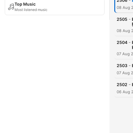
-
2506
Top Music
08 Aug 
Most listened music
-
2505
08 Aug 
-
2504
07 Aug 
-
2503
07 Aug 
-
2502
06 Aug 