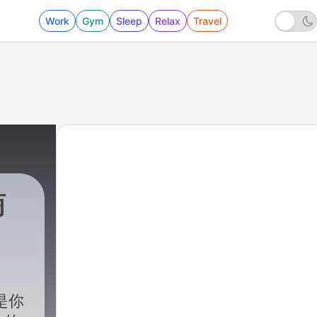
Work
Gym
Sleep
Relax
Travel
商
是你