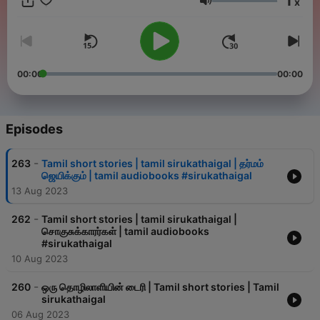
1
x
nandhiniyinkuralosai@gmail.com
Volume
00:00
00:00
Episodes
-
263
Tamil short stories | tamil sirukathaigal | தர்மம்
ஜெயிக்கும் | tamil audiobooks #sirukathaigal
13 Aug 2023
-
262
Tamil short stories | tamil sirukathaigal |
சொகுசுக்காரர்கள் | tamil audiobooks
#sirukathaigal
10 Aug 2023
-
260
ஒரு தொழிலாளியின் டைரி | Tamil short stories | Tamil
sirukathaigal
06 Aug 2023