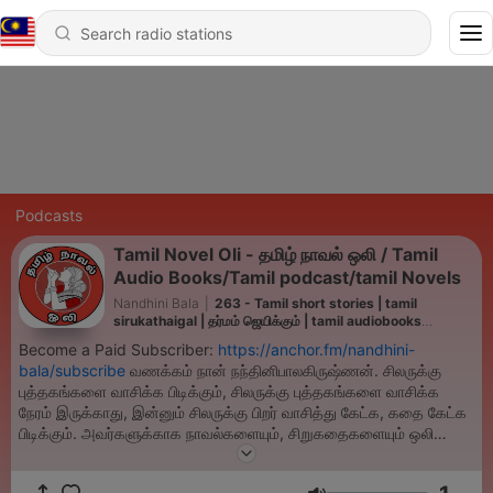
Podcasts
Tamil Novel Oli - தமிழ் நாவல் ஒலி / Tamil
Audio Books/Tamil podcast/tamil Novels
Nandhini Bala
|
263 - Tamil short stories | tamil
sirukathaigal | தர்மம் ஜெயிக்கும் | tamil audiobooks
#sirukathaigal
Become a Paid Subscriber:
https://anchor.fm/nandhini-
bala/subscribe
வணக்கம் நான் நந்தினிபாலகிருஷ்ணன். சிலருக்கு
புத்தகங்களை வாசிக்க பிடிக்கும், சிலருக்கு புத்தகங்களை வாசிக்க
நேரம் இருக்காது, இன்னும் சிலருக்கு பிறர் வாசித்து கேட்க, கதை கேட்க
பிடிக்கும். அவர்களுக்காக நாவல்களையும், சிறுகதைகளையும் ஒலி
வழியாக உங்கள் செவிக்கு விருந்தாக அளிக்க விரும்புகிறேன். உங்கள்
ஆதரவை தருவீர்கள் என்று நம்புகிறேன். நன்றி