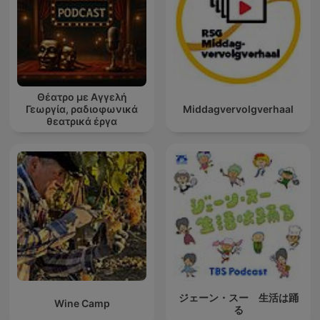
Θέατρο με Αγγελή
Γεωργία, ραδιοφωνικά
Middagvervolgverhaal
θεατρικά έργα
ジェーン・スー 生活は踊
Wine Camp
る