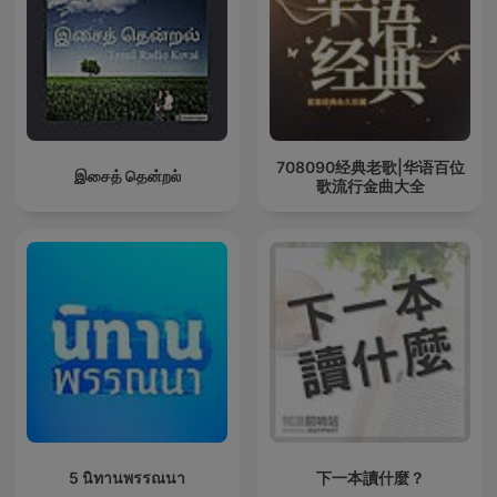
708090经典老歌|华语百位
இசைத் தென்றல்
歌流行金曲大全
5 นิทานพรรณนา
下一本讀什麼？