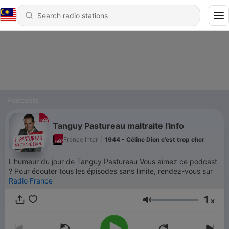
Podcasts
Tanguy Pastureau maltraite l'info
France Inter
|
1944 - Céline Dion c’est trop cher
L'humeur du jour de Tanguy Pastureau Vous aimez ce podcast
? Pour écouter tous les épisodes sans limite, rendez-vous sur
Radio France
1
x
Volume