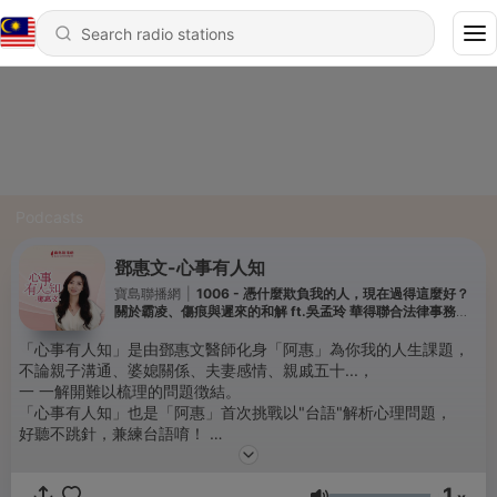
Podcasts
鄧惠文-心事有人知
寶島聯播網
|
1006 - 憑什麼欺負我的人，現在過得這麼好？
關於霸凌、傷痕與遲來的和解 ft.吳孟玲 華得聯合法律事務所
主持律師
「心事有人知」是由鄧惠文醫師化身「阿惠」為你我的人生課題，
不論親子溝通、婆媳關係、夫妻感情、親戚五十...，
一 一解開難以梳理的問題徴結。
「心事有人知」也是「阿惠」首次挑戰以"台語"解析心理問題，
好聽不跳針，兼練台語唷！
‼【版權屬寶島聯播網所有，未經授權，不得轉載、重製，有需求請
1
來信告知】