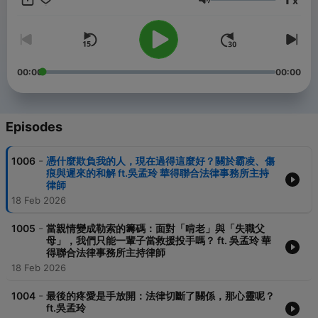
x
Volume
【立即下載 寶島聯播網APP】
蘋果 IOS｜https://reurl.cc/LMxxkK
安卓 Android｜https://reurl.cc/QbllyZ
00:00
00:00
【鄧惠文-心事有人知 Facebook】https://reurl.cc/xOZLrb
【鄧惠文-心事有人知 youtube】https://reurl.cc/V5Gj9Z
【鄧惠文-心事有人知 IG】
https://www.instagram.com/psyknowyou/
Episodes
-
1006
憑什麼欺負我的人，現在過得這麼好？關於霸凌、傷
痕與遲來的和解 ft.吳孟玲 華得聯合法律事務所主持
Powered by
Firstory Hosting
律師
18 Feb 2026
-
1005
當親情變成勒索的籌碼：面對「啃老」與「失職父
母」，我們只能一輩子當救援投手嗎？ ft. 吳孟玲 華
得聯合法律事務所主持律師
18 Feb 2026
-
1004
最後的疼愛是手放開：法律切斷了關係，那心靈呢？
ft.吳孟玲