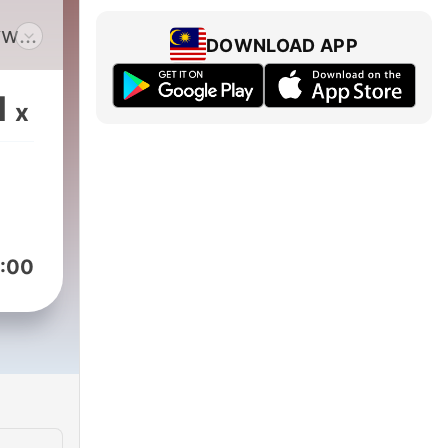
ywaj
DOWNLOAD APP
aź
anie
1
x
ka
:00