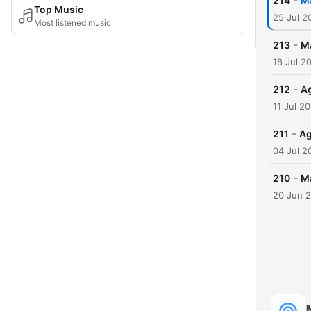
-
214
Ma
Top Music
25 Jul 2
Most listened music
-
213
Ma
18 Jul 2
-
212
Ag
11 Jul 2
-
211
Ag
04 Jul 2
-
210
Ma
20 Jun 