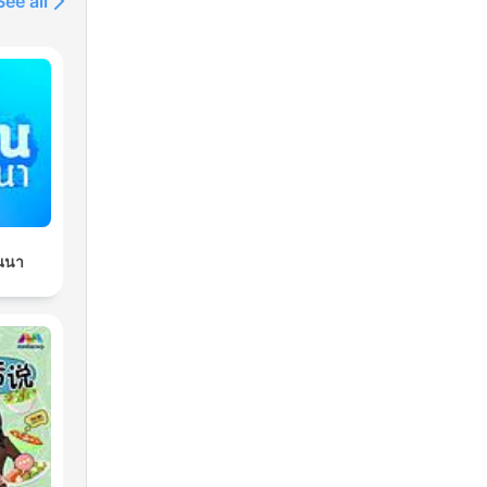
See all
ณนา