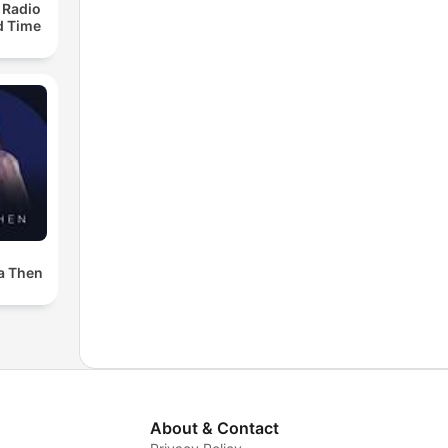
 Radio
ld Time
a Then
About & Contact