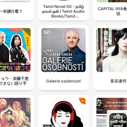
Tamil Novel Oli - தமிழ்
CAPITAL 95
一本讀什麼？
நாவல் ஒலி / Tamil Audio
说
Books/Tamil
podcast/tamil Novels
リョウ・加藤千恵
Galerie osobností
音乐读书
できない語り手