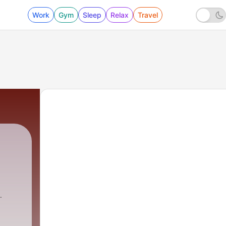
Work
Gym
Sleep
Relax
Travel