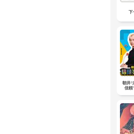
下
朝井
信頼