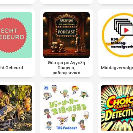
Θέατρο με Αγγελή
ht Gebeurd
Γεωργία,
Middagvervolg
ραδιοφωνικά
θεατρικά έργα