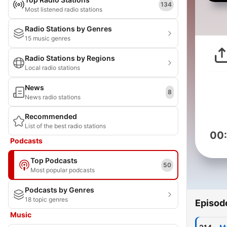
134
Most listened radio stations
Radio Stations by Genres
15 music genres
Radio Stations by Regions
Local radio stations
News
8
News radio stations
Recommended
List of the best radio stations
00
Podcasts
Top Podcasts
50
Most popular podcasts
Podcasts by Genres
18 topic genres
Episod
Music