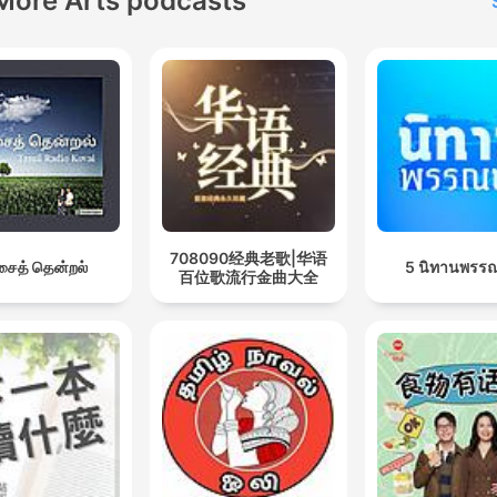
More Arts podcasts
708090经典老歌|华语
ைத் தென்றல்
5 นิทานพรร
百位歌流行金曲大全