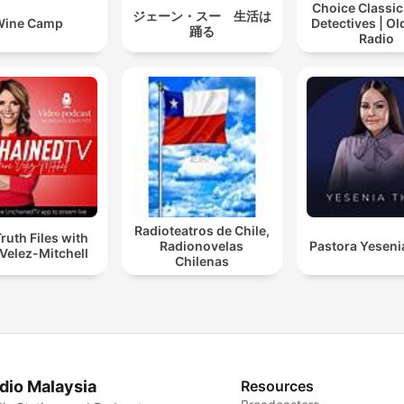
Choice Classic
ジェーン・スー 生活は
Wine Camp
Detectives | O
踊る
Radio
Radioteatros de Chile,
ruth Files with
Radionovelas
Pastora Yeseni
Velez-Mitchell
Chilenas
dio Malaysia
Resources