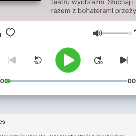
teatru wyobraźni. Słuchaj i
razem z bohaterami przeż
ich radości i smutki, wyobr
sobie ich wygląd, umeblow
Volume
pokoi, krajobrazy. Widowis
dźwiękowe przygotowują
Agata Koss-Dybała oraz
Małgorzata Żurakowska.
:00
00
es