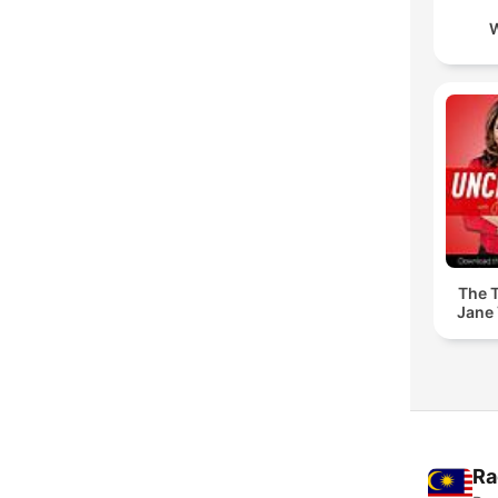
The T
Jane 
Ra