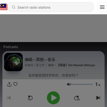
Podcasts
催眠--冥想--音乐
张婉琦丨爱之声
|
322 - 【唱诵】Om Namah Shivaya
这些都是我经常听的，你喜欢吗？
1
x
Volume