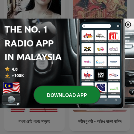
音乐读书
ألف ليلة وليلة
DOWNLOAD APP
বাংলা ছোট গল্পের সম্ভার
সহীহ বুখারী - অডিও বাংলা হাদিস