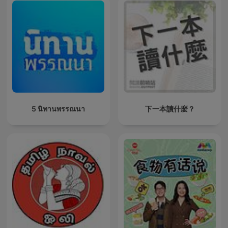
5 นิทานพรรณนา
下一本讀什麼？