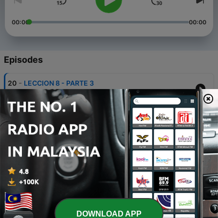
00:00
00:00
Episodes
-
20
LECCION 8 - PARTE 3
13 Dec 2023
-
19
LECCION 8 - PARTE 2
05 Dec 2023
-
18
LECCION 8 - COMO EMPEZAR
28 Nov 2023
-
17
LECCION 7 - PARTE 3
06 Sep 2023
-
16
LECCION 7 - PARTE 2
DOWNLOAD APP