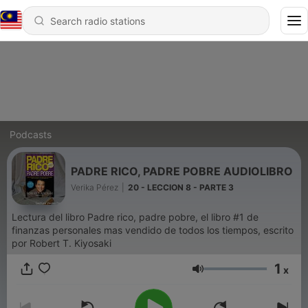
Podcasts
PADRE RICO, PADRE POBRE AUDIOLIBRO
Verika Pérez
|
20 - LECCION 8 - PARTE 3
Lectura del libro Padre rico, padre pobre, el libro #1 de
finanzas personales mas vendido de todos los tiempos, escrito
por Robert T. Kiyosaki
1
x
Volume