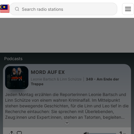
Podcasts
MORD AUF EX
Leonie Bartsch & Linn Schütze
|
349 - Am Ende der
Treppe
Jeden Montag erzählen die Reporterinnen Leonie Bartsch und
Linn Schütze von einem wahren Kriminalfall. Im Mittelpunkt
stehen bewegende Geschichten, für die Linn und Leo tief in die
Recherche eintauchen: Sie sprechen mit Überlebenden,
Zeug:innen und Expert:innen, stehen an Tatorten, begleiten
Prozesse im Gerichtssaal und arbeiten sich durch
Gerichtsurteile, Aussagen und Widersprüche. Mord auf Ex
1