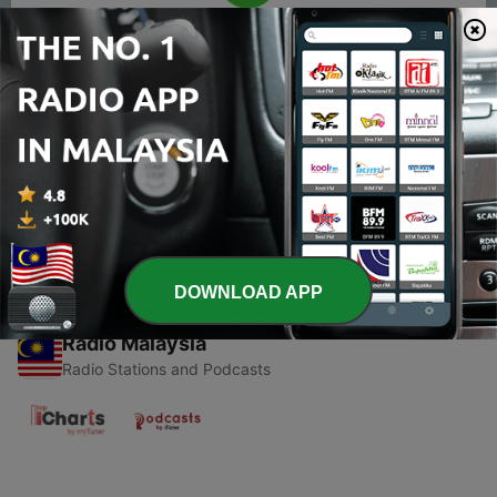
00:00
00:00
Episodes
-
1
Tugas Sekolah
06 Jan 2021
DOWNLOAD APP
Radio Malaysia
Radio Stations and Podcasts