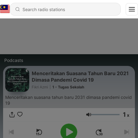
Podcasts
Menceritakan Suasana Tahun Baru 2021
Dimasa Pandemi Covid 19
Fikri Azmi
|
1 - Tugas Sekolah
Menceritakan suasana tahun baru 2031 dimasa pandemi covid
19
1
x
Volume