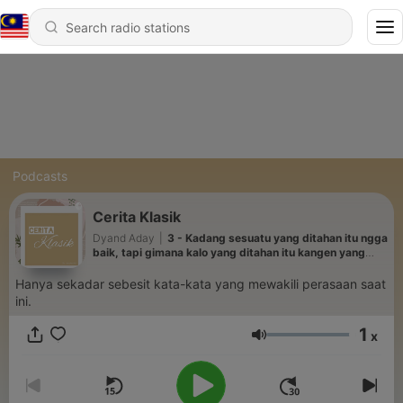
Podcasts
Cerita Klasik
Dyand Aday
|
3 - Kadang sesuatu yang ditahan itu ngga
baik, tapi gimana kalo yang ditahan itu kangen yang
salah (?)
Hanya sekadar sebesit kata-kata yang mewakili perasaan saat
ini.
1
x
Volume