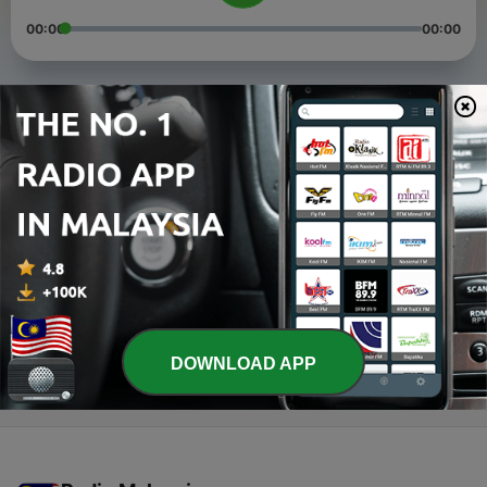
00:00
00:00
Episodes
-
3
Kadang sesuatu yang ditahan itu ngga baik, tapi
gimana kalo yang ditahan itu kangen yang salah (?)
22 Aug 2020
-
2
Penyesalan
13 Aug 2020
-
1
Bersama dan Perpisahan
13 Aug 2020
DOWNLOAD APP