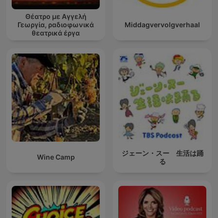
Θέατρο με Αγγελή
Γεωργία, ραδιοφωνικά
Middagvervolgverhaal
θεατρικά έργα
ジェーン・スー 生活は踊
Wine Camp
る