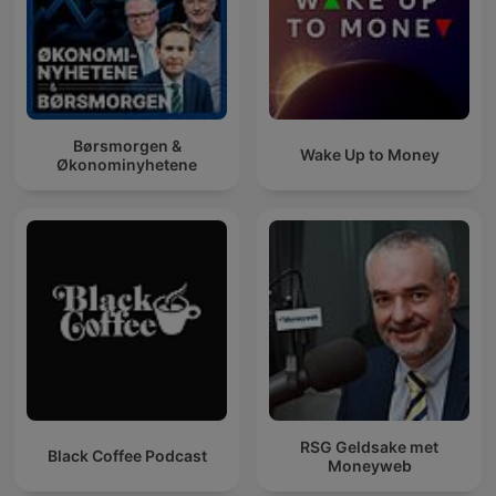
Børsmorgen &
Wake Up to Money
Økonominyhetene
RSG Geldsake met
Black Coffee Podcast
Moneyweb