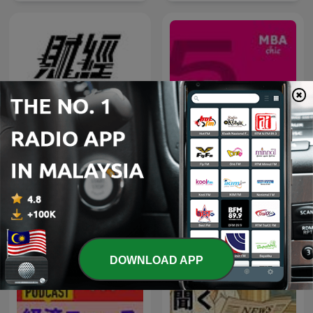
Five Questions with...
游庭皓的財經皓角
(5QW) by MBAchic
DOWNLOAD APP