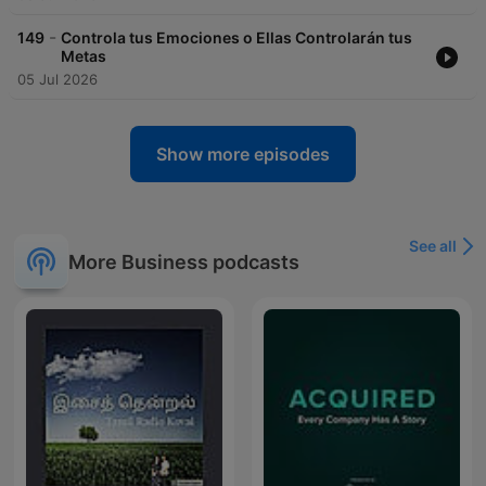
https://www.spreaker.com/podcast/motivacion-diaria-
-6482906/support
.
-
149
Controla tus Emociones o Ellas Controlarán tus
Metas
05 Jul 2026
Show more episodes
See all
More Business podcasts