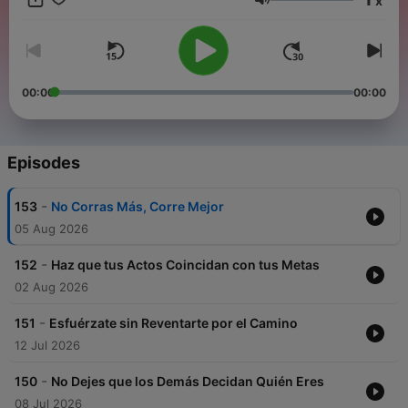
x
siempre has soñado 🔥
Volume
Tu transformación comienza hoy 🚀
00:00
00:00
#motivacion #superacionpersonal #exito #crecimientopersonal
#desarrollopersonal #actitudpositiva #mentalidadpositiva
#emprendedores #emprendimiento #autocuidado
Episodes
#fuerzainterior #vidasaludable #confianza #inspiracion
#actitudganadora #desafios #superandomedebilidades
-
153
No Corras Más, Corre Mejor
#liderazgo #pensamientopositivo #bienestar
05 Aug 2026
-
152
Haz que tus Actos Coincidan con tus Metas
02 Aug 2026
-
151
Esfuérzate sin Reventarte por el Camino
12 Jul 2026
-
150
No Dejes que los Demás Decidan Quién Eres
Conviértete en un supporter de este podcast:
08 Jul 2026