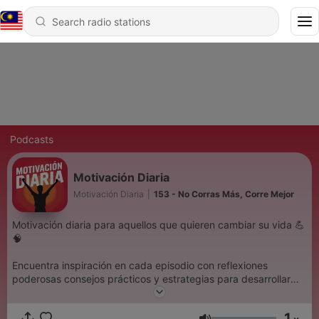
Podcasts
Motivación Diaria
Motivación Diaria
|
153 - No Corras Más, Corre Mejor
Motivación diaria para aquellos que quieren cambiar su vida 💪
🧠
Encuentra inspiración en cada episodio con reflexiones
poderosas consejos prácticos y estrategias para desarrollar
una mentalidad fuerte y positiva.
Supera desafíos alcanza tus metas y construye la vida que
1