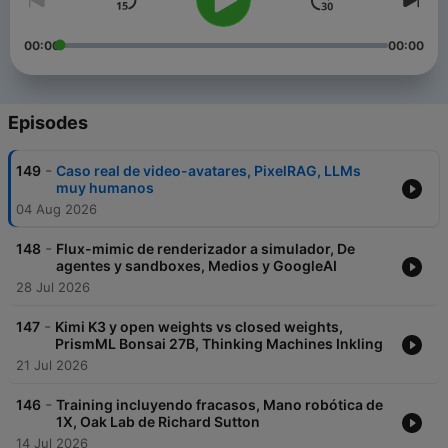
00:00
00:00
Episodes
-
149
Caso real de video-avatares, PixelRAG, LLMs
muy humanos
04 Aug 2026
-
148
Flux-mimic de renderizador a simulador, De
agentes y sandboxes, Medios y GoogleAI
28 Jul 2026
-
147
Kimi K3 y open weights vs closed weights,
PrismML Bonsai 27B, Thinking Machines Inkling
21 Jul 2026
-
146
Training incluyendo fracasos, Mano robótica de
1X, Oak Lab de Richard Sutton
14 Jul 2026