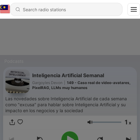
Podcasts
Inteligencia Artificial Semanal
Gargoyles Devon
|
149 - Caso real de video-avatares,
PixelRAG, LLMs muy humanos
Las novedades sobre Inteligencia Artificial de cada semana
como "excusa" para hablar sobre Inteligencia Artificial y su
impacto en los negocios y la sociedad
1
x
Volume