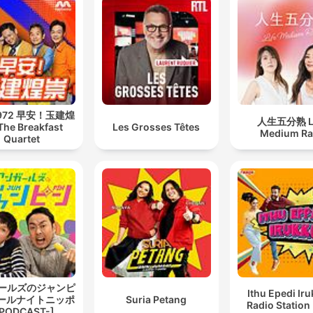
 972 早安！玉建煌
人生五分熟 Li
The Breakfast
Les Grosses Têtes
Medium Ra
Quartet
ールズのジャンピ
Ithu Epedi Iru
オールナイトニッポ
Suria Petang
Radio Station
PODCAST-]