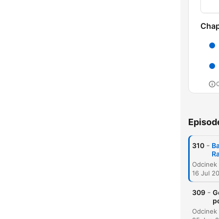
Chap
C
High
Episod
-
310
Ba
R
16 Jul 2
-
309
G
p