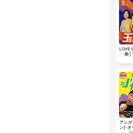
LOVE
崇 | 
アンガ
ン[-
ン