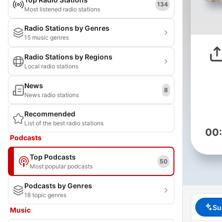
134
Most listened radio stations
Radio Stations by Genres
15 music genres
Radio Stations by Regions
Local radio stations
News
8
News radio stations
Recommended
List of the best radio stations
00
Podcasts
Top Podcasts
50
Most popular podcasts
Podcasts by Genres
18 topic genres
Su
Music