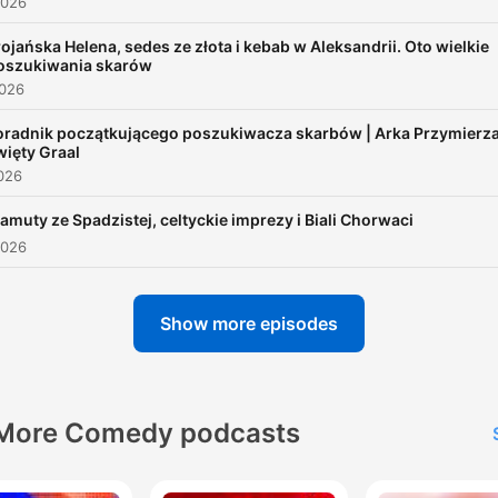
2026
nowe wersje znanych i lubianych opowieści.
00:00:32 · Przedstawienie prowadzących oraz koncepcji
rojańska Helena, sedes ze złota i kebab w Aleksandrii. Oto wielkie
oszukiwania skarów
nowego programu radiowego.
2026
oradnik początkującego poszukiwacza skarbów | Arka Przymierza
Będzie zabawnie, groteskowo i absurdalnie.
więty Graal
00:01:03 · Opis tonu oraz charakteru nadchodzących odcink
026
bajek dla dorosłych.
amuty ze Spadzistej, celtyckie imprezy i Biali Chorwaci
2026
Show more episodes
More Comedy podcasts