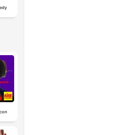
edy
 con