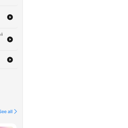
 i
ów
See all