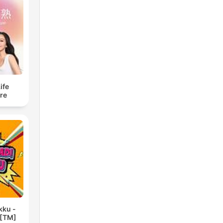
fe
re
kku -
 [TM]