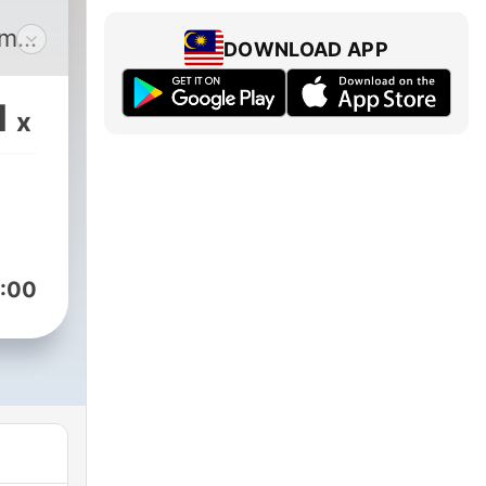
am
DOWNLOAD APP
czne
1
x
czki
ia,
iery
:00