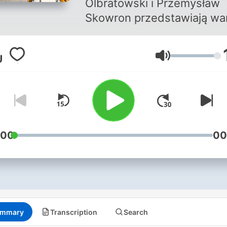
Olbratowski i Przemysław
Skowron przedstawiają w
znane wydarzenia history
w krzywym zwierciadle!
Volume
Gwarantujemy godziny
śmiechu. Przygotuj chuste
do ocierania łez i coś do pic
bo od ciągłego chichotu
zaschnie ci w gardle! Prem
co czwartek o godz. 9:00.
:00
00
mmary
Transcription
Search