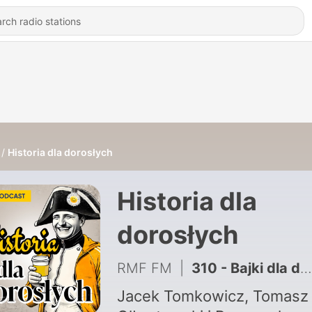
Historia dla dorosłych
Historia dla
dorosłych
RMF FM
|
310 - Bajki dla dorosłych powracają! Sprawdź nowe odcinki podcastu Radiowców bez cenzury
Jacek Tomkowicz, Tomasz