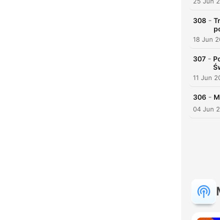
25 Jun 
-
308
T
p
18 Jun 
-
307
P
Ś
11 Jun 2
-
306
M
04 Jun 