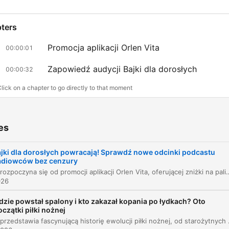
ters
Promocja aplikacji Orlen Vita
00:00:01
Zapowiedź audycji Bajki dla dorosłych
00:00:32
lick on a chapter to go directly to that moment
lights
es
Wakacyjne weekendy zrób zakupy na stacji za mini
5 złotych i tankuj nawet 35 groszy taniej z aplikacją
jki dla dorosłych powracają! Sprawdź nowe odcinki podcastu
Orlen Vita.
adiowców bez cenzury
00:00:16 · Informacja o szczegółach promocji paliwowej i
Odcinek rozpoczyna się od promocji aplikacji Orlen Vita, oferującej zniżki na paliwo oraz produkty spożywcze podczas wakacyjnych weekendów. Następnie następuje zapowiedź nowego sezonu audycji „Bajki dla dorosłych” prowadzonej przez Przemysława Skowrona, Tomasza Ol
026
zakupowej w aplikacji.
dzie powstał spalony i kto zakazał kopania po łydkach? Oto
oczątki piłki nożnej
Radiowcy bez cenzury, Przemysław Skowron, Tomas
Odcinek przedstawia fascynującą historię ewolucji piłki nożnej, od starożytnych gier chińskich, greckich 
Olbratowski i Jacek Tonkowicz zapraszają na zupełn