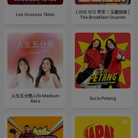
LOVE 972 早安！玉建煌崇 |
Les Grosses Têtes
The Breakfast Quartet
人生五分熟 Life Medium
Suria Petang
Rare