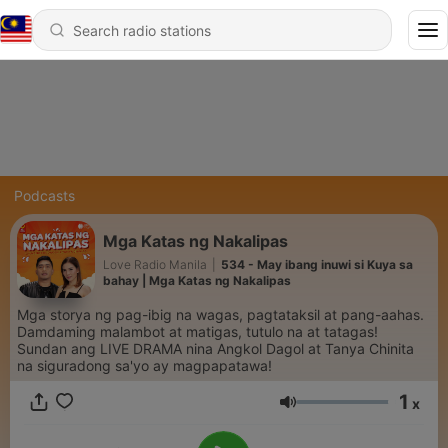
Podcasts
Mga Katas ng Nakalipas
Love Radio Manila
|
534 - May ibang inuwi si Kuya sa
bahay | Mga Katas ng Nakalipas
Mga storya ng pag-ibig na wagas, pagtataksil at pang-aahas.
Damdaming malambot at matigas, tutulo na at tatagas!
Sundan ang LIVE DRAMA nina Angkol Dagol at Tanya Chinita
na siguradong sa'yo ay magpapatawa!
1
x
Volume