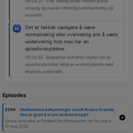
00:08:21 · Line Visting skiller mellom privat
omsorg og massiv offentlig kommentering på
internett.
Det er faktisk vanligere å være
normalvektig eller overvektig enn å være
undervektig hvis man har en
spiseforskyldelse.
00:12:33 · Eksperten avkrefter myten om at
spiseforstyrrelser alltid er ensbetydende med
ekstrem undervekt.
Episodes
-
2294
Voldsomme bekymringer rundt Ariana Grande.
Hva er greit å si om andres kropp?
Denne episoden av Forklart fra Aftenposten tar for seg den omfattende debatten som har oppstått etter Ariana Grandes nye musikkvideo. Fokus ligger på hvordan offentligheten reagerer på artistens utseende, og de etiske dilemmaene knyttet til å kommentere andres kropp i sosiale medier. Sammen med forsker Line Visting ved Oslo Universitetssykehus drøftes spiseforstyrrelser, kroppsidealer og effekten av massiv offentlig gransking. Episoden utforsker balansen mellom å uttrykke bekymring for enkeltpersoner og risikoen for å normalisere usunne idealer eller trigge sårbare mennesker.
07 Aug 2026