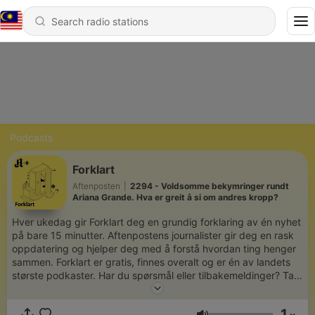
Podcasts
Forklart
Aftenposten
|
2294 - Voldsomme bekymringer rundt
Ariana Grande. Hva er greit å si om andres kropp?
Hver ukedag gir Forklart deg en grundig forklaring av én nyhet
på bare 15 minutter. Aftenpostens journalister gir deg en rask
oppdatering og hjelper deg med å forstå hvordan ting henger
sammen. Forklart er gratis, finnes overalt og er én av landets
største podkaster. Har du spørsmål eller tilbakemeldinger? Ta
kontakt på forklart@aftenposten.no
1