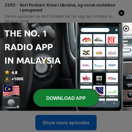
-
2293
Kort Forklart: Krise i Ukraina, og norsk moteikon
i pengenød
Denne episoden av Kort Forklart tar for seg den kritiske situasjonen i Ukraina, der mangelen på forsvarsmissiler, spesielt Patriot-systemer, truer med å skape en katastrofe. Det diskuteres også funnet av en drone med eksplosiver på en flyplass i Tyskland og muligheten for russiske hybridangrep i Europa. Videre belyses krisemøtet til FIFA-president Gianni Infantino etter kritikk mot håndteringen av VM-salg, samt den usikre fremtiden til den norske skofabrikken i Aurland. Selskapet som lager de tradisjonsrike Aurland-skoene står i fare for nedleggelse på grunn av økonomiske utfordringer og økt konkurranse fra billigere alternativer.
06 Aug 2026
-
2292
Kort Forklart: Venstresiden seirer i Det
demokratiske partiet. Endrer de kurs?
Denne episoden av Kort forklart tar for seg de politiske ettervirkningene av Abdul El-Sayeds seier i demokratenes nominasjonsvalg i Michigan. Diskusjonen belyser spenningen mellom den progressive venstresiden og partiets moderate fløy, spesielt knyttet til politikk rundt Israel og migrasjon. Videre drøftes betydningen av dette valget for det demokratiske partiets strategi frem mot presidentvalget og muligheten for å kontrollere Senatet. I tillegg dekker episoden en nylig hendelse der en del av en SpaceX Falcon 9-rakett ved et uhell krasjet i månen. Dette skapte et nytt krater på mellom 20 og 30 meter, noe som reiser spørsmål om romsøppel og kontrollert nedstigning av rakettdeler.
05 Aug 2026
-
2291
Migrantstormen som avslørte Europas svakhet
Denne episoden av Forklart fra Aftenposten tar for seg den dramatiske situasjonen ved den spanske eksklaven Ceuta, der tusenvis av migranter forsøkte å krysse grensen fra Marokko. Hendelsen har ført til dødsfall og skapt stor politisk uro både i Spania og i EU, med anklager om alt fra feilinformasjon på sosiale medier til politisk press fra marokkanske myndigheter. Podkasten utforsker de underliggende årsakene til migrasjonspresset, rollen digitale plattformer spiller i å spre virale videoer som kan brukes i politisk propaganda, og utfordringene knyttet til samarbeid mellom EU og land utenfor Europa for å håndtere fremtidige migrasjonsbølger.
05 Aug 2026
-
2290
Kort Forklart: Lise Klaveness foreslås som
Infantino-arvtaker
Denne episoden av Aftenpostens podcast tar for seg det økende presset mot FIFA-president Gianni Infantino etter hans kontroversielle planer om å involvere private investorer i fotball-VM. Episoden drøfter muligheten for et presidentbytte, der den norske fotballpresidenten Lise Klavenes trekkes frem som en potensiell arvtager og motpol til Infantinos ledelsesstil. Videre belyses de geopolitiske aspektene ved FIFAs stemmesystem og utfordringene med å avsette sitt nåværende lederskap. I tillegg dekker episoden ukrainske droneangrep mot det russiske netthandelselskapet Wildberries, som anses som et legitimt mål på grunn av salg av militært utstyr. Episoden avsluttes med sportsnyheter om Ørjan Hårsjold Nylands overgang til RB Leipzig.
DOWNLOAD APP
04 Aug 2026
Show more episodes