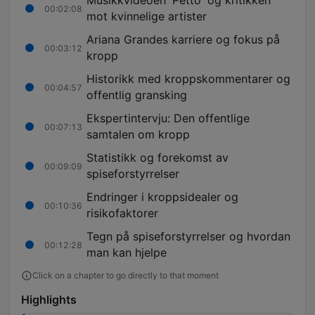
Musikkvideoen 'Petto' og kritikken
00:02:08
mot kvinnelige artister
Ariana Grandes karriere og fokus på
00:03:12
kropp
Historikk med kroppskommentarer og
00:04:57
offentlig gransking
Ekspertintervju: Den offentlige
00:07:13
samtalen om kropp
Statistikk og forekomst av
00:09:09
spiseforstyrrelser
Endringer i kroppsidealer og
00:10:36
risikofaktorer
Tegn på spiseforstyrrelser og hvordan
00:12:28
man kan hjelpe
Click on a chapter to go directly to that moment
Highlights