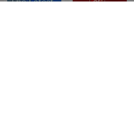
Ukraine: The Latest
News File
SONDHI TALK
Gość Radia ZET