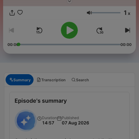
l’abonnement "Hondelatte raconte Premium". Pour en savoir
plus, rendez-vous sur votre application Apple podcasts.
1
x
Volume
00:00
00:00
Summary
Transcription
Search
Episode's summary
Duration
Published
14:57
07 Aug 2026