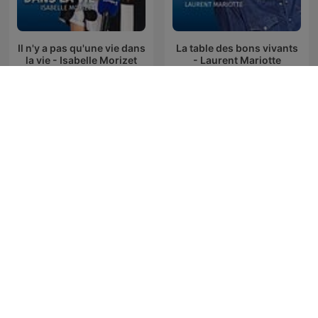
Il n'y a pas qu'une vie dans
La table des bons vivants
la vie - Isabelle Morizet
- Laurent Mariotte
La session de rattrapage,
Les canulars d'Anne
Jean-Luc Lemoine
Roumanoff
s’amuse de la télé