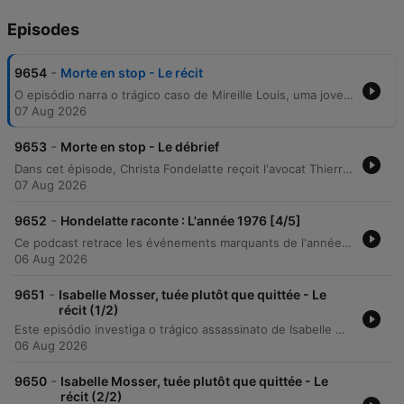
Episodes
-
9654
Morte en stop - Le récit
O episódio narra o trágico caso de Mireille Louis, uma jovem de 15 anos assassinada em 1982 na região de Béarn, França. A narrativa detalha desde o desaparecimento da adolescente após ela decidir fazer carona, até a investigação que levou à identificação de Jean-Marc Dallon, um homem com histórico psiquiátrico e criminal. A história explora as contradições nos depoimentos do acusado, que inicialmente negou o crime, mas acabou confessando o ocorrido alegando ser um acidente. O relato percorre o julgamento, a condenação inicial e a perigosa liberdade do criminoso, que anos depois cometeu novos assassinatos brutais.
07 Aug 2026
-
9653
Morte en stop - Le débrief
Dans cet épisode, Christa Fondelatte reçoit l'avocat Thierry Sagardoito pour débattre des affaires criminelles présentées dans son ouvrage Affaires classées en Béarn et Pays Basque. L'entretien se concentre sur l'évolution de la justice pénale et du rôle de la psychiatrie entre les années 1980 et aujourd'hui, en prenant pour exemple le cas de Jean-Marc Dallon, responsable du meurtre de la jeune Mireille en 1982. La discussion explore la mutation d'une justice autrefois empreinte d'indulgence vers une société plus anxiogène où la psychiatrie est utilisée comme un outil de démonstration de dangerosité pour justifier la neutralisation des individus. L'échange aborde également la complexité du rôle de l'avocat face aux aveux et le mystère de la rencontre fortuite entre citoyens lambda et criminels.
07 Aug 2026
-
9652
Hondelatte raconte : L'année 1976 [4/5]
Ce podcast retrace les événements marquants de l'année 1976, entre faits divers spectaculaires et exploits humains. L'épisode revient sur plusieurs braquages audacieux, notamment le vol massif de tableaux de Picasso à Avignon et des cambriolages à la Société Générale ainsi qu'au Louvre. Le récit explore également l'affaire du transistor piégé par Lionel Legras pour lutter contre l'insécurité, les débats sur la dépénalisation du cannabis en France, et se conclut par l'exploration des capacités physiologiques de Jacques Mayol lors de ses records de plongée en apnée.
06 Aug 2026
-
9651
Isabelle Mosser, tuée plutôt que quittée - Le
récit (1/2)
Este episódio investiga o trágico assassinato de Isabelle Mosser, ocorrido em setembro de 2013, na região de Mulhouse. O caso envolve a descoberta do corpo da vítima com múltiplas perfurações de faca em sua própria residência, após ela não comparecer para buscar seus filhos na escola. A narrativa explora as circunstâncias do crime, o cenário de uma vida vivida em semi-comunidade com familiares e as inconsistências em torno de um suposto assalto que teria ocorrido no local. A investigação detalha a análise da perícia médica sobre a hora da morte, os depoimentos de familiares como sua irmã Karine e o marido Eric, além das contradições encontradas pelos gendarmes entre a narrativa de um roubo e a ausência de sinais de arrombamento na residência.
06 Aug 2026
-
9650
Isabelle Mosser, tuée plutôt que quittée - Le
récit (2/2)