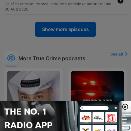
Ce récit criminel retrace l'enquête complexe autour du meurtre d'Isabelle Mosser. Après des investigations infructueuses impliquant une piste de cambriolage, un corbeau anonyme et une expertise en écriture sans résultat, les gendarmes se concentrent sur le mari, Éric Mosser. L'enquête révèle un emploi du temps lacunaire le jour du crime, une vie sentimentale tumultueuse marquée par de multiples maîtresses et la découverte d'une arme cachée chez une amante. Malgré une défense acharnée menée par l'avocat Éric Dupond-Moretti, les deux procès en cour d'assises aboutissent à une condamnation de vingt années de réclusion criminelle pour l'accusé.
06 Aug 2026
Show more episodes
See all
More True Crime podcasts
سوالف طريق - ابو طلال