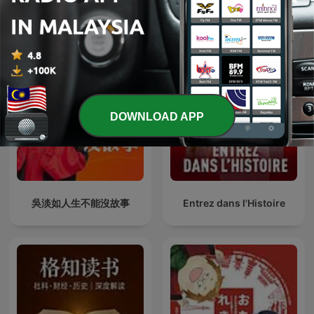
See all
More History podcasts
DOWNLOAD APP
吳淡如人生不能沒故事
Entrez dans l'Histoire