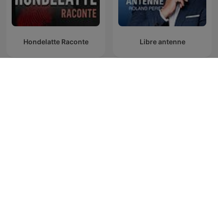
Hondelatte Raconte
Libre antenne
Il n'y a pas qu'une vie dans
La table des bons vivants
la vie - Isabelle Morizet
- Laurent Mariotte