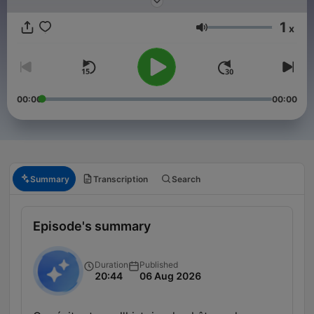
jours sur une variété de sujets allant de l’Antiquité à nos jours.
1
x
Volume
00:00
00:00
Summary
Transcription
Search
Episode's summary
Duration
Published
20:44
06 Aug 2026