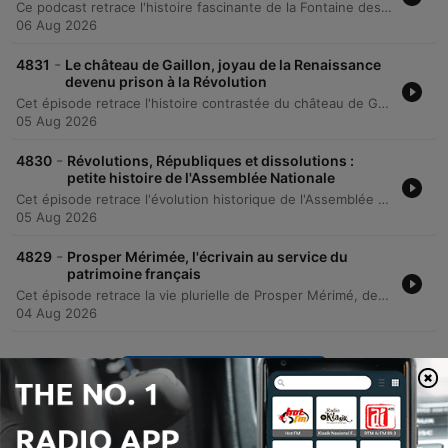
Ce podcast retrace l'histoire fascinante de la Fontaine des Innocents, véritable cœur de pierre et d'eau du quartier des Halles à Paris. Depuis sa construction en 1549 pour célébrer l'entrée du roi Henri II dans la capitale, l'édifice a traversé cinq siècles d'urbanisme, de transformations architecturales et de bouleversements sociaux. L'épisode explore le génie de Jean Goujon, sculpteur de la Renaissance dont les nymphes en bas-relief ornent encore la fontaine. Le récit voyage du XVIe siècle, marqué par la présence du cimetière des Innocents, jusqu'aux grands travaux haussmanniens et à la création de la Canopée contemporaine, témoignant de la résilience de ce monument historique face aux mutations de la ville.
06 Aug 2026
-
4831
Le château de Gaillon, joyau de la Renaissance
devenu prison à la Révolution
Cet épisode retrace l'histoire contrastée du château de Gaillon, véritable joyau de la Renaissance française transformé sous l'impulsion du cardinal Georges d'Amboise. De sa fondation médiévale stratégique disputée par Richard Cœur de Lion à son apogée architecturale, le récit explore les mutations profondes du site. Le documentaire dévoile également la période sombre où ce monument prestigieux est devenu une prison et un asile. À travers des entretiens avec des historiens et conservateurs, nous découvrons les conditions de vie inhumaines de la colonie pénitentiaire pour mineurs et l'usage du château comme lieu de détention pour les condamnés aliénés.
05 Aug 2026
-
4830
Révolutions, Républiques et dissolutions :
petite histoire de l'Assemblée Nationale
Cet épisode retrace l'évolution historique de l'Assemblée nationale et des institutions françaises, depuis les assemblées consultatives du Moyen Âge jusqu'à la Cinquième République. L'historien Éric Anceau détaille les transformations institutionnelles liées aux révolutions et aux changements de régimes, soulignant la lutte pour le pouvoir entre l'exécutif et le législatif. Le récit explore également la transition de la fin de la Troisième République et du régime de Vichy vers la mise en place de la Cinquième République par De Gaulle et Michel Debré. L'expert explique les mécanismes de pouvoir fondamentaux, notamment l'élection du président au suffrage universel direct en 1962 et le droit de dissolution.
05 Aug 2026
-
4829
Prosper Mérimée, l'écrivain au service du
patrimoine français
Cet épisode retrace la vie plurielle de Prosper Mérimé, de sa formation littéraire à son rôle crucial d'inspecteur général des monuments historiques sous le Second Empire. L'enquête explore ses multiples facettes : l'ambition de l'immortel pour l'Académie française, son influence auprès de la cour impériale de Napoléon III et sa méthode pionnière de conservation du patrimoine français. Le récit aborde également la fin de vie de l'écrivain, marquée par le déclin de sa créativité face à sa vie de courtisan et le désespoir lié à la chute de l'Empire. Enfin, l'épisode évoque l'héritage tragique de ses archives détruites par un incendie ainsi que l'importance culturelle de son œuvre, illustrée par une exposition au château de Compiègne.
04 Aug 2026
Show more episodes