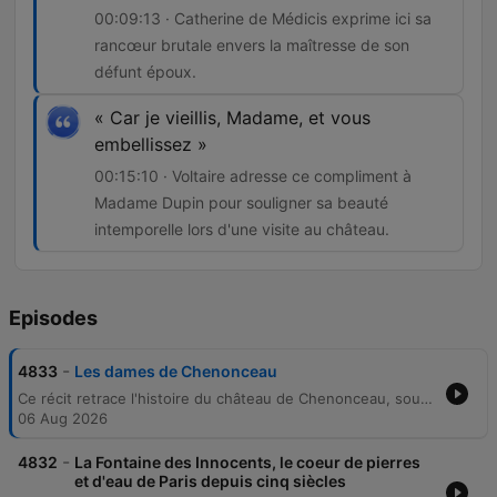
00:09:13 · Catherine de Médicis exprime ici sa
rancœur brutale envers la maîtresse de son
défunt époux.
« Car je vieillis, Madame, et vous
embellissez »
00:15:10 · Voltaire adresse ce compliment à
Madame Dupin pour souligner sa beauté
intemporelle lors d'une visite au château.
Episodes
-
4833
Les dames de Chenonceau
Ce récit retrace l'histoire du château de Chenonceau, soulignant le rôle prédominant des femmes, de Catherine Brissonnet à Catherine de Médicis et Diane de Poitiers. Le programme explore les transformations architecturales du domaine, ses enjeux politiques entre rivalités de reines, ainsi que son importance stratégique jusqu'à l'époque des Lumières avec Madame Dupin. L'épisode poursuit l'évolution du château, depuis le salon intellectuel de Madame Dupin et son rôle durant la Révolution française jusqu'à sa transformation en hôpital militaire pendant la Première Guerre mondiale. Il évoque également les changements de propriétaires successifs, notamment la famille Meunier, et souligne l'importance culturelle du château comme pont entre les époques et les cultures.
06 Aug 2026
-
4832
La Fontaine des Innocents, le coeur de pierres
et d'eau de Paris depuis cinq siècles