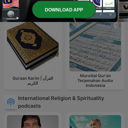
English Translation –
K.H. ZAINUDDIN MZ
[Saheeh] – Ibrahim Walk
DOWNLOAD APP
Murottal Qur'an
Quraan Karim | القرآن
Terjemahan Audio
الكريم
Indonesia
International Religion & Spirituality
podcasts