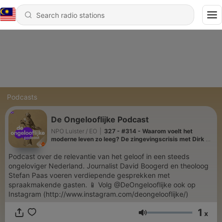
Podcasts
De Ongelooflijke Podcast
NPO Luister / EO
|
327 - #314 - Waarom voelt het
moderne leven zo leeg? De zingevingscrisis met Dirk de
Wachter, Tim Hofman, Esther van Fenema e.a. | The
Best Of Ongelooflijke
Podcast over de relevantie van het geloof in een steeds
ongeloviger Nederland. Journalist David Boogerd en theoloog
Stefan Paas voeren verdiepende gesprekken met
spraakmakende gasten. 📱 Volg @DeOngelooflijke ook op
Instagram (http://www.instagram.com/deongelooflijke/)
1
x
Volume