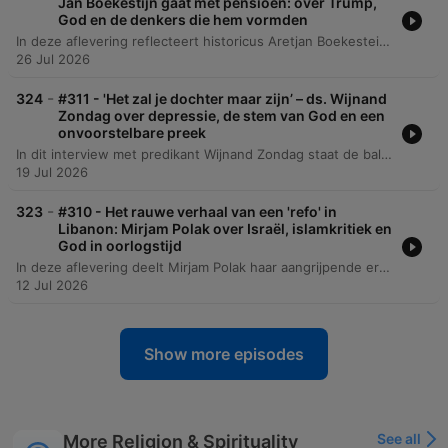
Jan Boekestijn gaat met pensioen: over Trump,
God en de denkers die hem vormden
In deze aflevering reflecteert historicus Aretjan Boekestein op zijn pensioen, zijn carrière als docent en de impact van de podcast op zijn leven. Hij deelt persoonlijke herinneringen aan zijn beginjaren bij het NRC Handelsblad, de invloed van zijn vader en zijn intellectuele vorming in een liberaal-christelijk milieu. Het gesprek verschuift naar diepere politieke en filosofische thema's, waaronder de spanning tussen nationale identiteit en Europese integratie, de theorieën van Reinhold Niebuhr over macht en moreel realisme, en de geopolitieke complexiteit van de moderne wereld. De aflevering sluit af met een reflectie op de kracht van klassieke muziek en de waarde van bescheidenheid.
26 Jul 2026
-
324
#311 - 'Het zal je dochter maar zijn’ – ds. Wijnand
Zondag over depressie, de stem van God en een
onvoorstelbare preek
In dit interview met predikant Wijnand Zondag staat de balans tussen levensernst en goddelijke bevrijding centraal. Het gesprek verkent zijn persoonlijke reis van hoogleraar naar predikant, waarbij hij reflecteert op zijn roeping, de veranderende relatie van de gereformeerde kerk met de media en de strijd tegen vooroordelen over een beklemmende geloofswereld. De diepte van het gesprek wordt bereikt wanneer Zondag spreekt over persoonlijke crises, waaronder zijn strijd met depressie en het tragische verlies van zijn dochter door een verkeersongeluk. Hij deelt hoe hij in deze periodes van rouw en Godverlorenheid troost vond en de noodzaak van openheid over verdriet bespreekt.
19 Jul 2026
-
323
#310 - Het rauwe verhaal van een 'refo' in
Libanon: Mirjam Polak over Israël, islamkritiek en
God in oorlogstijd
In deze aflevering deelt Mirjam Polak haar aangrijpende ervaringen met de cultuurschok en de trauma's die zij ervoer na haar terugkeer uit Libanon naar Nederland. Ze bespreekt de extreme contrasten tussen de chaos en economische instabiliteit in Libanon — getekend door de havenexplosie van Beirut — en de georganiseerde, maar voor haar soms spiritueel lege, Nederlandse samenleving. Het gesprek verdiept zich in Mirjam's persoonlijke transitie, van haar religieuze opvoeding in Zeeland tot haar werk als counselor en het oprichten van de 'The Light of Dawn Foundation'. Daarnaast reflecteert ze op complexe thema's zoals politieke polarisatie, de rol van Hezbollah en haar visie op het Israëlisch-Palestijnse conflict, waarbij ze waarschuwt voor een theologische blinde vlek binnen Nederlandse christelijke kringen.
12 Jul 2026
Show more episodes
See all
More Religion & Spirituality