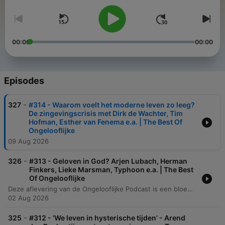
00:00
00:00
Episodes
-
327
#314 - Waarom voelt het moderne leven zo leeg?
De zingevingscrisis met Dirk de Wachter, Tim
Hofman, Esther van Fenema e.a. | The Best Of
Ongelooflijke
09 Aug 2026
-
326
#313 - Geloven in God? Arjen Lubach, Herman
Finkers, Lieke Marsman, Typhoon e.a. | The Best
Of Ongelooflijke
Deze aflevering van de Ongelooflijke Podcast is een bloemlezing van de beste gesprekken uit zeven jaar, met onder andere fragmenten van Arjen Lubach en Herman Finkers. De segmenten verkennen verschillende perspectieven op geloof, variërend van het rationalisme van Lubach tot de acceptatie van het absurde door Finkers. De aflevering bespreekt daarnaast religie en spiritualiteit in een seculier Nederland, de spirituele zoektocht van rapper Typhoon en de spanning tussen rationaliteit en poëtische beleving. Ook de persoonlijke ervaringen van Lieke Marsman met spiritualiteit tijdens ziekte en de filosofie van Pascal komen aan bod.
02 Aug 2026
-
325
#312 - ‘We leven in hysterische tijden’ - Arend