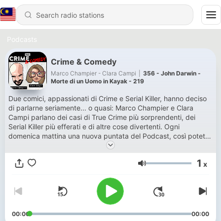
Podcasts
Crime & Comedy
Marco Champier - Clara Campi
|
356 - John Darwin -
Morte di un Uomo in Kayak - 219
Due comici, appassionati di Crime e Serial Killer, hanno deciso
di parlarne seriamente... o quasi: Marco Champier e Clara
Campi parlano dei casi di True Crime più sorprendenti, dei
Serial Killer più efferati e di altre cose divertenti. Ogni
domenica mattina una nuova puntata del Podcast, così potete
cominciare la giornata di slancio e fare colazione con i baiocchi
mentre ascoltate parlare di morti ammazzati. Patreon:
1
x
https://www.patreon.com/crimeandcomedy Spotify:
Volume
https://spoti.fi/3aNw5GE Apple Podcast:
https://apple.co/3dZxD2g Amazon Music:
https://amzn.to/3nxSVHb Google Podcast:
https://bit.ly/3eznngc Telegram: https://t.me/crimeandcomedy
Sito: https://www.crimeandcomedy.it — Questo podcast fa
00:00
00:00
parte dell'universo di VOIS. Per scoprire di più, segui @vois.fm