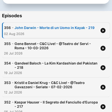
su Instagram o visita il sito https://vois.fm/ — 📩 Per
Collaborazioni o Sponsorship: sales@vois.fm
Episodes
-
356
John Darwin - Morte di un Uomo in Kayak - 219
02 Aug 2026
-
355
Gene Bennet - C&C Live! - @Teatro de' Servi -
Roma - 10-03-2026
26 Jul 2026
-
354
Qandeel Baloch - La Kim Kardashian del Pakistan
- 218
19 Jul 2026
-
353
Kristil e Daniel Krug - C&C Live! - @Teatro
Gavazzeni - Seriate - 07-02-2026
12 Jul 2026
-
352
Kaspar Hauser - Il Segreto del Fanciullo d'Europa
- 217
05 Jul 2026