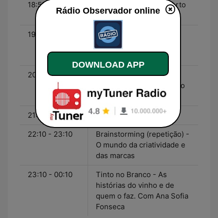
18:50 - 19:10
Ideias Feitas - Por Alberto
Rádio Observador online
Gonçalves
19:10 - 20:10
Vichyssoise - Com a
secção de Política do
Observador
DOWNLOAD APP
20:10 - 21:10
Convidado Extra -
Entrevistas de João Paulo
Sacadura
21:10 - 22:10
Pop Up
22:10 - 23:10
Brainstorming (repetição) -
O mundo da criatividade e
das marcas
23:10 - 00:10
Tinto no Branco - As
histórias do vinho e de
quem o faz. Com Ana Sofia
Fonseca