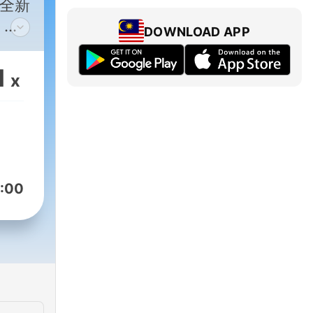
，全新
，訂
DOWNLOAD APP
1
x
案
子王
出現
通
:00
著豬
用
立刻