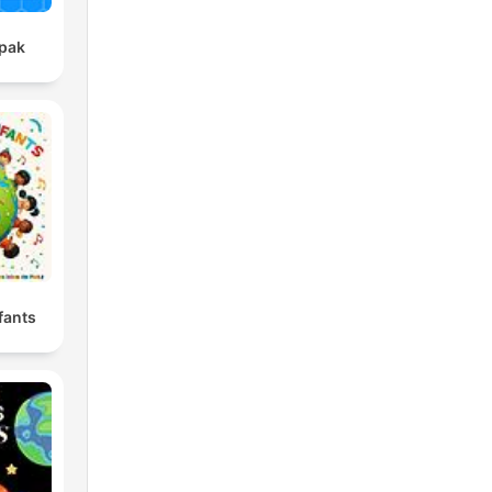
pak
fants