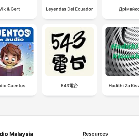
Vik & Gert
Leyendas Del Ecuador
Дрімайк
dio Cuentos
543電台
Hadithi Za Kis
dio Malaysia
Resources