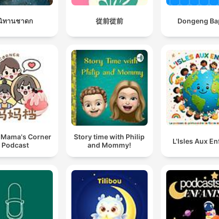
นิทานชาดก
從前從前
Dongeng Ba
ama's Corner
Story time with Philip
L'Isles Aux En
Podcast
and Mommy!