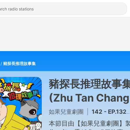
豬探長推理故事集
豬探長推理故事
(Zhu Tan Chang
Tui Li Gu Shi Ji)
如果兒童劇團
|
142 - EP.132 袖珍娃娃屋奇案(下集)
Podcast
本節目由【如果兒童劇團】