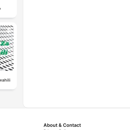
о
wahili
About & Contact