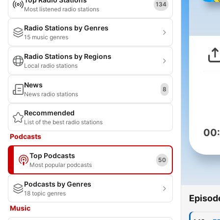
134
Most listened radio stations
Radio Stations by Genres
15 music genres
Radio Stations by Regions
Local radio stations
News
8
News radio stations
Recommended
List of the best radio stations
00
Podcasts
Top Podcasts
50
Most popular podcasts
Podcasts by Genres
18 topic genres
Episod
Music