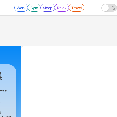
Work
Gym
Sleep
Relax
Travel
集
製