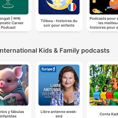
ngali | বাংলা)
Podcasts pour 
Tilibou : histoires du
gmatic Career
: les meille
soir pour enfants
Podcast
histoires pour 
International Kids & Family podcasts
tos y fábulas
Libre antenne week-
Conta Ka
infantiles
end