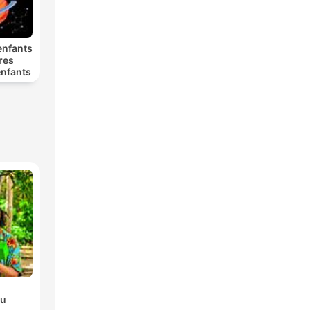
enfants
ures
enfants
du