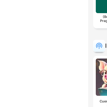
(Be
Pra
Cuen