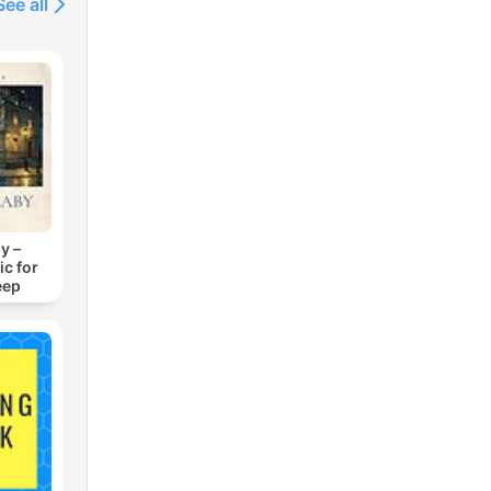
See all
ng
y –
c for
eep