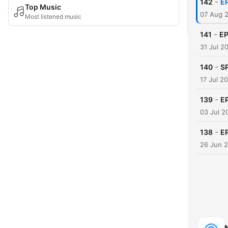
-
142
E
Top Music
07 Aug 
Most listened music
-
141
E
31 Jul 2
-
140
S
17 Jul 2
-
139
E
03 Jul 2
-
138
E
26 Jun 