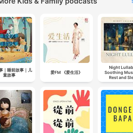
More Kids & Family podcasts
Powered by
Firstory Hosti
Night Lullab
事｜睡前故事｜儿
爱FM 《爱生活》
Soothing Musi
童故事
Rest and Sl