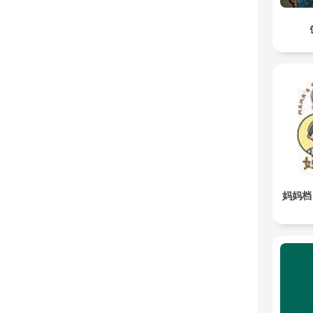
妈妈档 M