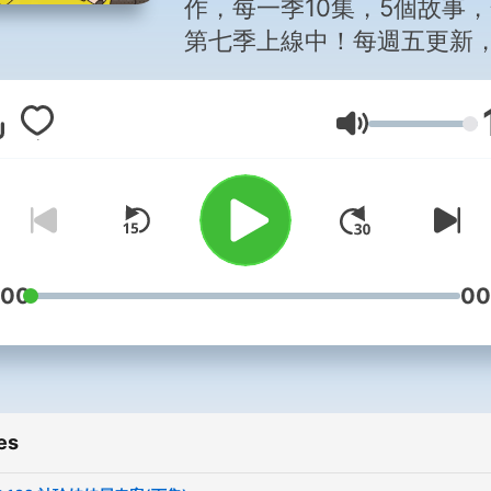
作，每一季10集，5個故事
第七季上線中！每週五更新
閱別錯過
◆ 豬探長推理故事集 ◆
Volume
動物界知名偵探！偵破無數
件，獲頒警界最高榮譽「獅
銀心十字勳章」的豬探長，
在podcast了！讓你不論是
:00
00
勤，還是走路時，都可以跟
探長憶起推裡解謎。
一聽就上癮的推理廣播劇，
es
「聽」的豬探長，明星風采
被圈粉，讓我們一起聽下去