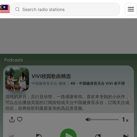
Podcasts
VIVI校园歌曲精选
中国健身音乐台-微微
|
49 - 中国健身音乐台 ViVi 舍不得
清纯的岁月，且行且珍惜，一路感谢有你。喜欢本专辑的小伙伴，
可以点击播放页面的订阅按钮或关注中国健身音乐台，订阅关注成
功后，你将收听到最新发布的高品质音频。
1
x
Volume