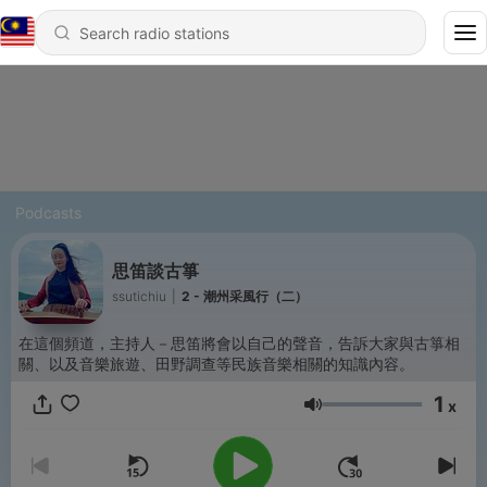
Podcasts
思笛談古箏
ssutichiu
|
2 - 潮州采風行（二）
在這個頻道，主持人－思笛將會以自己的聲音，告訴大家與古箏相
關、以及音樂旅遊、田野調查等民族音樂相關的知識內容。
1
x
Volume