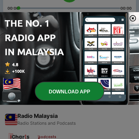
00:00
00:00
Episodes
-
2
潮州采風行（二）
30 Mar 2025
-
1
潮州采風行（一）
14 Jan 2025
DOWNLOAD APP
Radio Malaysia
Radio Stations and Podcasts