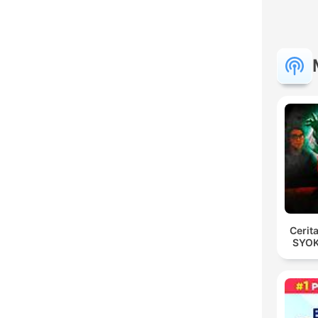
Cerit
SYOK