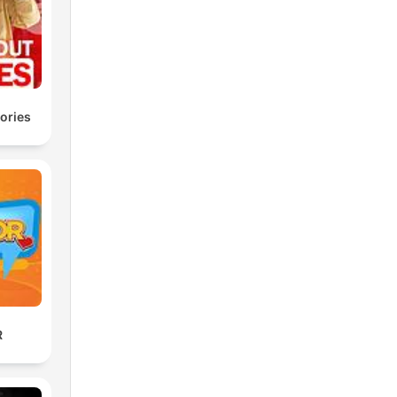
ories
R