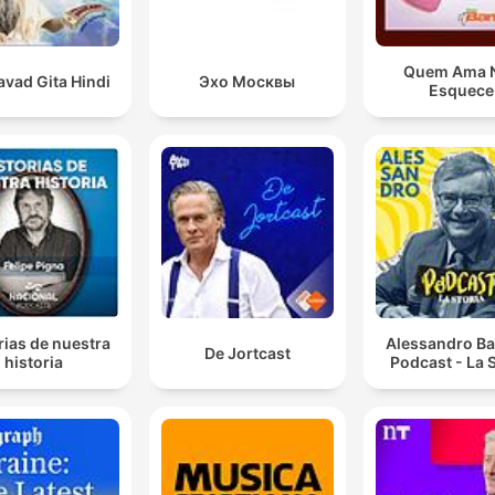
Quem Ama 
vad Gita Hindi
Эхо Москвы
Esquece
rias de nuestra
Alessandro Ba
De Jortcast
historia
Podcast - La S