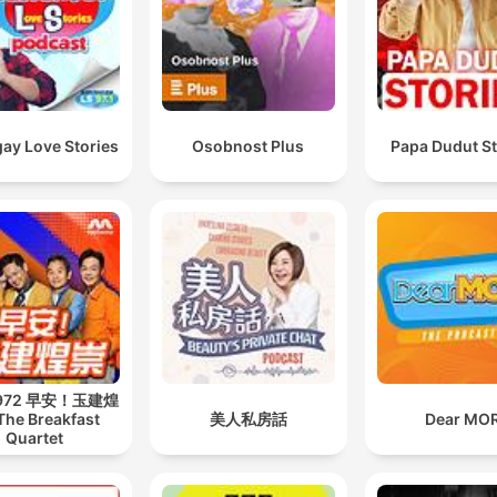
ay Love Stories
Osobnost Plus
Papa Dudut St
 972 早安！玉建煌
The Breakfast
美人私房話
Dear MO
Quartet