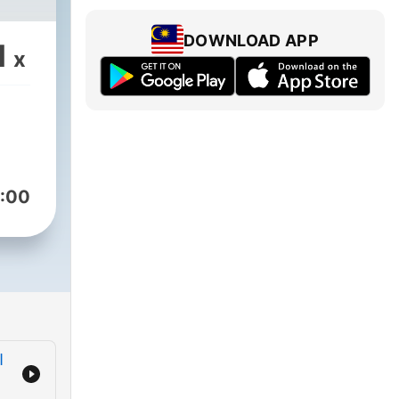
DOWNLOAD APP
1
x
:00
이