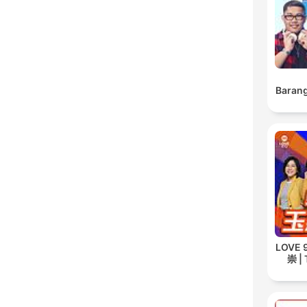
Barang
LOVE
崇 | 