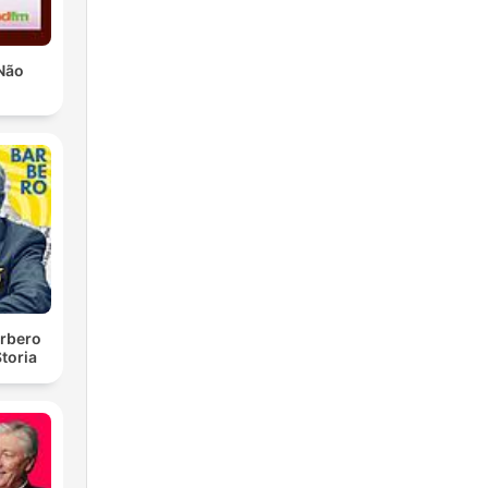
Não
rbero
toria