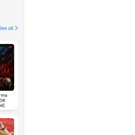
See all
arma
YOK
TM]