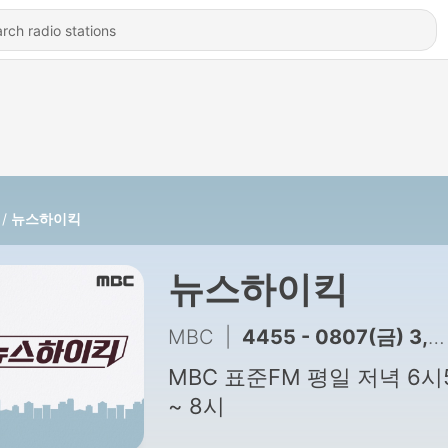
뉴스하이킥
뉴스하이킥
MBC
|
4455 - 0807(금) 3,4부 / (신스틸러) 형사소송법 개정안 후폭풍 - 이상민 크리에이터, 노영희 변호사 / (내꺼내알) 내책내알: IB 넘어 KB로 - 이범 평론가
MBC 표준FM 평일 저녁 6시
~ 8시