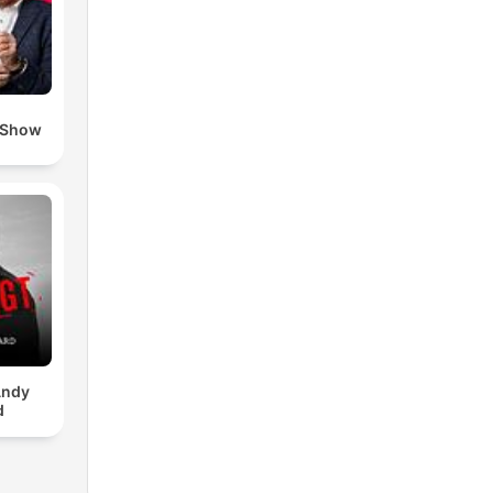
 Show
Andy
d