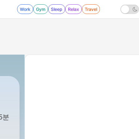
Work
Gym
Sleep
Relax
Travel
5분