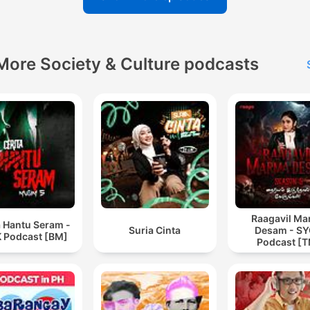
More Society & Culture podcasts
Raagavil M
a Hantu Seram -
Suria Cinta
Desam - S
 Podcast [BM]
Podcast [