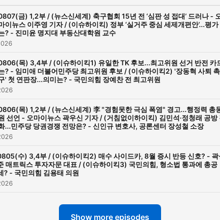
0807(금) 1,2부 / (뉴스신세계) 축구협회 15년 전 ‘심판 성 접대’ 드러나 - 
마이뉴스 이주영 기자 / (이슈하이킥) 정부 ‘실거주 중심 세제개편안’...평가
는? - 진미윤 명지대 부동산대학원 교수
2026
0806(목) 3,4부 / (이슈하이킥1) 유일한 TK 후보...최고위원 선거 반전 카
는? - 임미애 더불어민주당 최고위원 후보 / (이슈하이킥2) '장동혁 사퇴 촉
구' 첫 연판장...의미는? - 국민의힘 장예찬 전 최고위원
2026
0806(목) 1,2부 / (뉴스신세계) 李 "경험못한 극심 폭염" 경고...행정력 총
원 선언 - 오마이뉴스 곽우신 기자 / (거침없이하이킥) 김민석·정청래 공방
화...민주당 당권경쟁 전망은? - 신인규 변호사, 공론센터 장성철 소장
2026
0805(수) 3,4부 / (이슈하이킥2) 매수 사이드카, 8월 증시 반등 신호? - 
준 매트릭스 투자자문 대표 / (이슈하이킥3) 국민의힘, 형소법 통과에 총공
세? - 국민의힘 김용태 의원
2026
Show more episodes