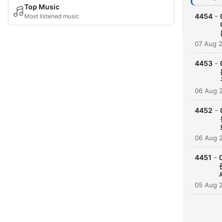
Top Music
-
4454
Most listened music
07 Aug 
-
4453
06 Aug 
-
4452
06 Aug 
-
4451
05 Aug 