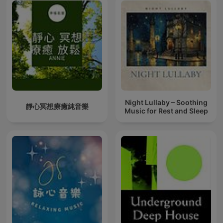
Night Lullaby – Soothing
靜心冥想療癒純音樂
Music for Rest and Sleep