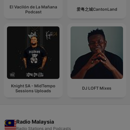
El Vacilón de La Mañana
爱粤之城CantonLand
Podcast
Knight SA - MidTempo
DJ LOFT Mixes
Sessions Uploads
Radio Malaysia
Radio Stations and Podcasts