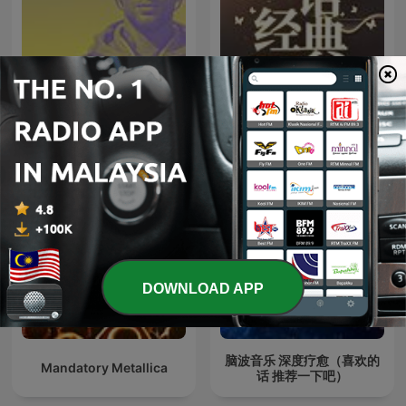
708090经典老歌|华语百位
C H I L L
歌流行金曲大全
DOWNLOAD APP
脑波音乐 深度疗愈（喜欢的
Mandatory Metallica
话 推荐一下吧）