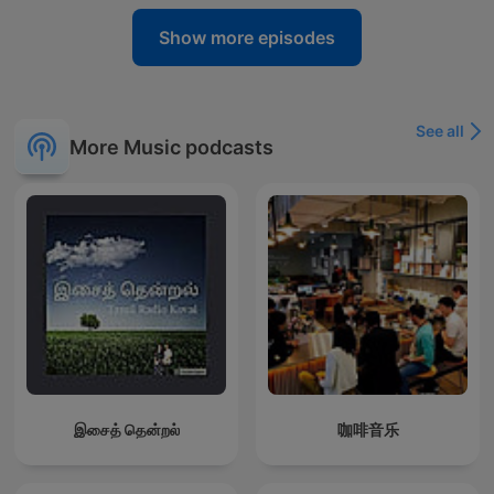
Show more episodes
See all
More Music podcasts
இசைத் தென்றல்
咖啡音乐