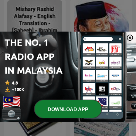
Mishary Rashid Alafasy –
English Translation –
K.H. ZAINUDDIN MZ
[Saheeh] – Ibrahim Walk
DOWNLOAD APP