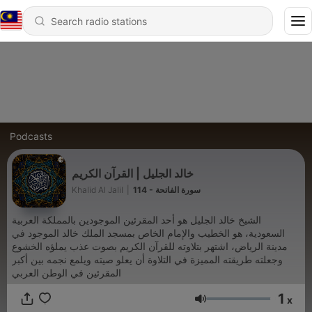
Podcasts
خالد الجليل | القرآن الكريم
Khalid Al Jalil
|
114 - سورة الفاتحة
الشيخ خالد الجليل هو أحد المقرئين الموجودين بالمملكة العربية
السعودية، هو الخطيب والإمام الخاص بمسجد الملك خالد الموجود في
مدينة الرياض، اشتهر بتلاوته للقرآن الكريم بصوت عذب يملؤه الخشوع
وجعلته طريقته المميزة في التلاوة أن يعلو صيته ويلمع نجمه بين أكبر
المقرئين في الوطن العربي
1
x
Volume