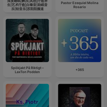
深度睡眠|解压|冥想|疗愈养
Pastor Ezequiel Molina
生|艺术疗愈|白噪音|助眠音
Rosario
乐|轻音乐|苏阳阳频道
Spökjakt På Riktigt –
+365
LaxTon Podden