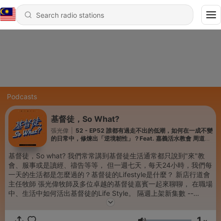
Podcasts
基督徒，So What?
張光偉
|
52 - EP52 誰都有過走不出的低潮，如何在一成不變
的日常中，修煉出「逆境韌性」？Feat. 嘉義活水教會 周道揚
牧師
基督徒，So what? 我們常常講到基督徒生活通常都只說到"來"教
會、服事或是讀經、禱告等等， 但一週七天，每天24小時，我們每
一天的生活都是怎麼過的？基督徒的Lifestyle是什麼？ 新店行道會
主任牧師 張光偉牧師及多位卓越的基督徒嘉賓一起來聊聊， 在職場
中、生活中如何活出基督徒的Life Style。 隔週上架新集數 --
Hosting provided by
SoundOn
1