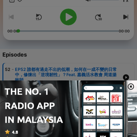
x
Volume
00:00
00:00
Episodes
-
52
EP52 誰都有過走不出的低潮，如何在一成不變的日常
中，修煉出「逆境韌性」？Feat. 嘉義活水教會 周道揚
牧師
26 Jul 2026
-
51
EP51 團隊不是只有首席跟獨奏，用「樂團指揮思維」，
成全每個人的卓越領導力！Feat. 嘉義活水教會 周道揚
牧師
13 Jul 2026
-
50
EP50 大家都不喜歡面子工程，如何打造裡外都真實、
不可取代的軟實力？