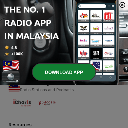
00:00
00:00
Episodes
-
1
Merdeka Dalam Berekspresi
20 Aug 2017
DOWNLOAD APP
Radio Malaysia
Radio Stations and Podcasts
Resources