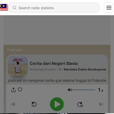
Podcasts
Cerita dari Negeri Slavia
Muhamad Andrian
|
1 - Merdeka Dalam Berekspresi
podcast ini mengenai cerita gue selama tinggal di Polandia
1
x
Volume