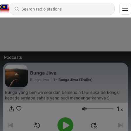
Podcasts
Bunga Jiwa
Bunga Jiwa
|
1 - Bunga Jiwa (Trailer)
Bunga yang berjiwa sepi dan bersendiri tapi suka berkongsi
kepada sesiapa sahaja yang sudi mendengarkannya :)
1
x
Volume