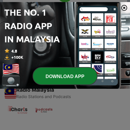
00:00
00:00
Episodes
-
1
Bunga Jiwa (Trailer)
05 Jun 2020
DOWNLOAD APP
Radio Malaysia
Radio Stations and Podcasts