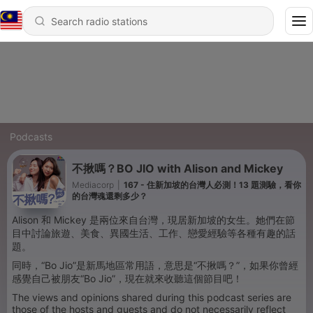
Podcasts
不揪嗎？BO JIO with Alison and Mickey
Mediacorp
|
167 - 住新加坡的台灣人必測！13 題測驗，看你
的台灣魂還剩多少？
Alison 和 Mickey 是兩位來自台灣，現居新加坡的女生。她們在節
目中討論旅遊、美食、異國生活、工作、戀愛經驗等各種有趣的話
題。
同時，“Bo Jio”是新馬地區常用語，意思是“不揪嗎？”，如果你曾經
感覺自己被朋友“Bo Jio”，現在就來收聽這個節目吧！
The views and opinions shared during this podcast series are
those of the hosts and guests and do not necessarily reflect