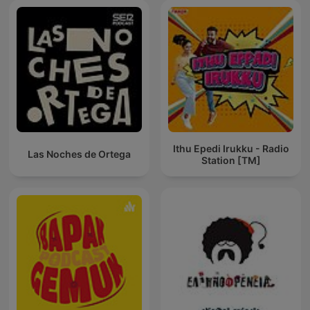
Ithu Epedi Irukku - Radio
Las Noches de Ortega
Station [TM]