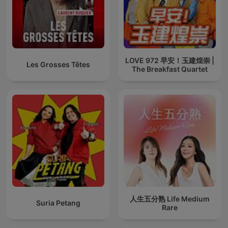
LOVE 972 早安！玉建煌崇 |
Les Grosses Têtes
The Breakfast Quartet
人生五分熟 Life Medium
Suria Petang
Rare