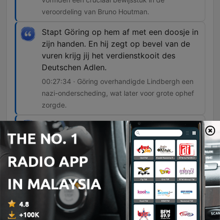
veroordeling van Bruno Houtman.
Stapt Göring op hem af met een doosje in
zijn handen. En hij zegt op bevel van de
vuren krijg jij het verdienstkooit des
Deutschen Adlen.
00:27:34 · Göring overhandigde Lindbergh een
nazi-onderscheding, wat later voor grote ophef
zorgde.
Daar heeft hij dus voor een enorm stadion,
een enorme massa en het is ook live op
de radio, houdt hij zijn meest beruchte
speech. En hij noemt daarin drie groepen
die Amerika richting de oorlog probeerde
te duwen. De Britten, de Joden en de
Roosevelt-administratie.
00:32:13 · Dit markeert het moment waarop