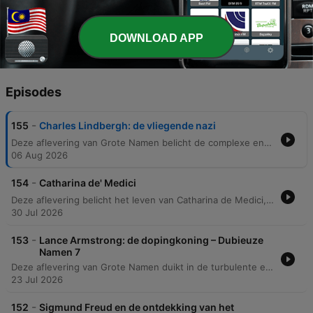
Lindberghs antisemitische en antidemocratische
standpunten publiekelijk zeer controversieel
werden.
DOWNLOAD APP
Episodes
-
155
Charles Lindbergh: de vliegende nazi
Deze aflevering van Grote Namen belicht de complexe en dubieuze geschiedenis van Charles Lindbergh. De podcast beschrijft zijn legendarische eerste solo-Atlantische vlucht en de wereldwijde roem die hij verwierf, maar duikt ook in de duistere hoofdstukken van zijn leven, waaronder de tragische ontvoering van zijn zoon. Verder wordt ingegaan op de controverses rondom Lindberghs banden met Nazi-Duitsland en zijn rol binnen de America First Committee. Ondanks latere pogingen om zijn imago te redden, bleven zijn antisemitische retoriek en politieke keuzes een blijvende smet op zijn nalatenschap. De aflevering sluit af met een blik op de chaos tijdens de Franse Revolutie in Parijs.
06 Aug 2026
-
154
Catharina de' Medici
Deze aflevering belicht het leven van Catharina de Medici, haar problematische huwelijk met Henri en haar politieke overlevingsstrategieën aan het Franse hof. We verkennen hoe zij navigeerde tussen de religieuze spanningen tussen de Guises en de Bourbons, terwijl ze tegelijkertijd de culturele invloed van Frankrijk vormgaf. Daarnaast behandelen we de turbulente periode van de Franse godsdienstoorlogen, de escalatie naar de Bartholomeusnacht en de opkomst van Henri III. De aflevering sluit af met het einde van het huis Valois na de moord op Henri III, de strategische huwelijken van Catharina's dochters en de profetieën van Nostradamus.
30 Jul 2026
-
153
Lance Armstrong: de dopingkoning – Dubieuze
Namen 7
Deze aflevering van Grote Namen duikt in de turbulente en dubieuze geschiedenis van wielrenner Lance Armstrong. Van zijn vroege fraude met geboortedata tot de systematische dopingcultuur met behulp van Dr. Michele Ferrari, de podcast belicht hoe Armstrong een imperium opbouwde dat uiteindelijk instortte door klokkenluiders. Daarnaast wordt de oorsprong van de Tour de France besproken, die voortkwam uit politieke spanningen rond de Dreyfus-affaire en een marketingstrategie van Henri Desgranges om zijn sportkrant weer succesvol te maken.
23 Jul 2026
-
152
Sigmund Freud en de ontdekking van het