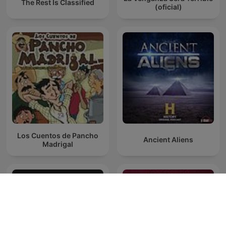
The Rest Is Classified
(oficial)
Los Cuentos de Pancho
Ancient Aliens
Madrigal