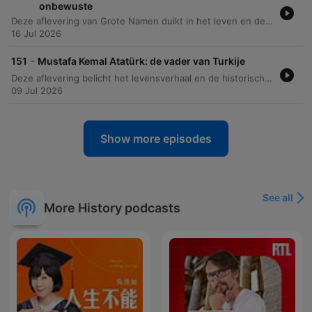
onbewuste
Deze aflevering van Grote Namen duikt in het leven en de blijvende nalatenschap van Sigmund Freud. We volgen zijn ontwikkeling van een jonge arts gefascineerd door fysiologie naar de grondlegger van de psychoanalyse, waarbij we onderzoeken hoe hij de link legde tussen trauma en fysieke symptomen. Daarnaast bespreken we de diepe impact van zijn theorieën over het id, ego en superego op onze taal, cultuur en zelfs moderne marketing. De aflevering behandelt ook de schaduwzijden van zijn leven, waaronder zijn vlucht voor het nazisme en de wetenschappelijke kritiek op zijn methoden.
16 Jul 2026
-
151
Mustafa Kemal Atatürk: de vader van Turkije
Deze aflevering belicht het levensverhaal en de historische impact van Mustafa Kemal Atatürk. Van zijn vroege jaren in Thessaloniki tot zijn opkomst als militair leider tijdens de Eerste Wereldoorlog en de Slag bij Gallipoli, wordt de weg naar de vorming van de Turkse nationale beweging beschreven. De focus ligt op de radicale transformatie van het Ottomaanse Rijk naar de Turkse Republiek. We bespreken de politieke strategieën, de strijd tegen de Griekse invasie en de grootschalige moderniseringsdrang van Atatürk, die leidde tot een nieuwe nationale identiteit en ingrijpende culturele hervormingen.
09 Jul 2026
Show more episodes
See all
More History podcasts