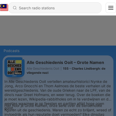
Podcasts
Alle Geschiedenis Ooit – Grote Namen
Alle Geschiedenis Ooit
|
155 - Charles Lindbergh: de
vliegende nazi
In Alle Geschiedenis Ooit vertellen amateurhistorici Nynke de
Jong, Arco Gnocchi en Thom Aalmoes de beste verhalen uit de
wereldgeschiedenis. Van de oude Grieken naar de LPF, van de
dino’s naar Greet Hofmans, en weer terug. Over de boeken die
je moet lezen, Wikipedia-rabbitholes om in te verdwijnen en de
weetjes waarmee je op feesten en partijen altijd hoge ogen
Hier hoor je Grote Namen, onze serie over de beroemdste
gooit.
figuren uit de geschiedenis. Waren ze echt zo briljant, wreed of
invloedrijk als hun reputatie doet vermoeden? Elke dinsdag