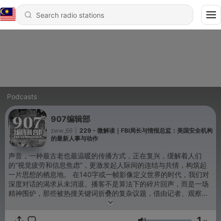
Podcasts
907编辑部
zww_66
|
229 - 微解读｜FBI局长与情报总监：美国安全机构
的最新人事与动作
声音，一种最古老也最温暖的传播方式，正在复兴，缓解着人们
的“视觉疲劳和信息焦虑”，更激发起人际间的连结与共情，构筑起
一片思想的栖息地。 在140字或一帧影像定义世界的时代，我们对
深度对话的渴求从未消退。播客不是算法下的碎片回声，而是一场
精神围炉，那些被热搜关键词折叠的复杂议题，借由记者、观察
者、新闻当事人的娓娓道来，我们放慢时间脚本，触碰事件本真的
肌理。 在这场“听觉复兴”的浪潮中，澎湃新闻国际新闻中心焕新推
1