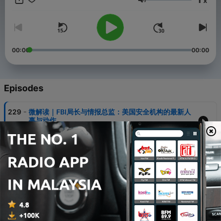
x
出播客节目“907编辑部”，不止于编辑部的故事，我们希望通过声音
Volume
传递出国际热点新闻事件背后，更多有趣的观察与鲜活的故事，共
同探索这个真实而多元的世界。
00:00
00:00
Episodes
-
229
微解读｜FBI局长与情报总监：美国安全机构的最新人
事与动作
06 Aug 2026
-
228
Vol.88 与父母同住重新定义“独立”、活跃互联网追捧
Chinamaxxing的“非美国中心”世代
04 Aug 2026
-
227
微解读｜两天内5万非法移民涌上岸，西班牙北非飞地
短暂危机背后的历史恩怨与现实算计
03 Aug 2026