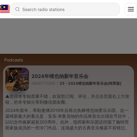
Podcasts
2024年维也纳新年音乐会
GRADYTONG
|
25 - 2024维也纳新年音乐会[纯享版]
▲觉得本专辑质量不错，欢迎您订阅、评论，并点击页面右上方按
钮，把本专辑分享到微信朋友圈。
2024年新年，蒂勒曼继2019年后再次执棒维也纳爱乐乐团。这一
届维新最大的看点是，安东·布鲁克纳的作品将首次出现在节目中，
以纪念作曲家诞辰200周年。此外，指挥家和乐团还挖掘了施特劳
斯家族成员的一些冷门作品，这场盛大的古典音乐飨宴不容错过。